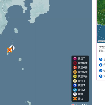
大型
西に