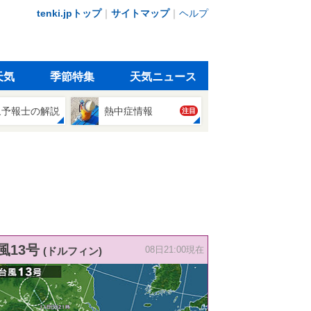
tenki.jpトップ
｜
サイトマップ
｜
ヘルプ
天気
季節特集
天気ニュース
象予報士の解説
熱中症情報
注目
風13号
(ドルフィン)
08日21:00現在