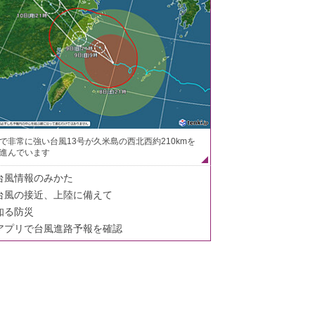
で非常に強い台風13号が久米島の西北西約210kmを
進んでいます
台風情報のみかた
台風の接近、上陸に備えて
知る防災
アプリで台風進路予報を確認