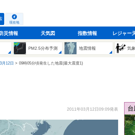
索
現在地
防災情報
天気図
指数情報
レジャー
PM2.5分布予測
地震情報
気
03月12日
09時05分頃発生した地震(最大震度1)
台
2011年03月12日09:09発表