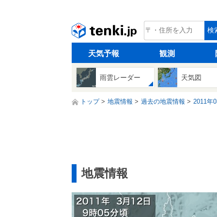
tenki.jp
検
天気予報
観測
雨雲レーダー
天気図
トップ
地震情報
過去の地震情報
2011年
地震情報