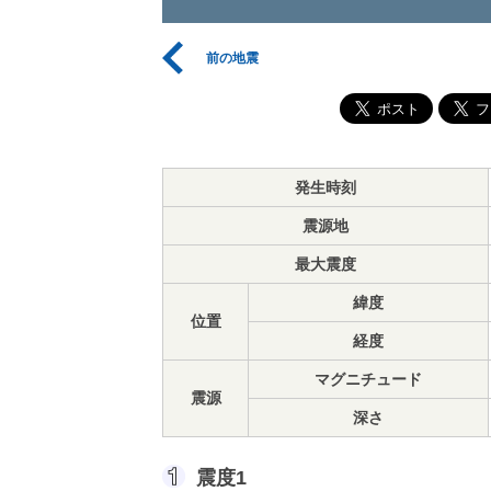
前の地震
発生時刻
震源地
最大震度
緯度
位置
経度
マグニチュード
震源
深さ
震度1