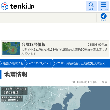
tenki.jp
検索
メニュー
現在地
台風13号情報
08日08:00現在
大型で非常に強い台風13号が久米島の北西約100kmを西北西に進
んでいます
過去の地震情報
2011年03月12日
02時05分頃発生した地震(最大震度2)
地震情報
2011年03月12日02:11発表