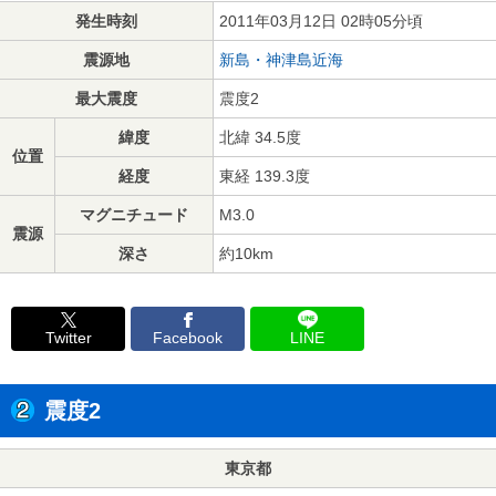
発生時刻
2011年03月12日 02時05分頃
震源地
新島・神津島近海
最大震度
震度2
緯度
北緯 34.5度
位置
経度
東経 139.3度
マグニチュード
M3.0
震源
深さ
約10km
Twitter
Facebook
LINE
震度2
東京都