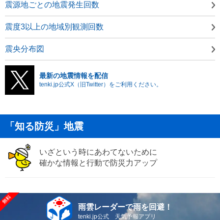
震源地ごとの地震発生回数
震度3以上の地域別観測回数
震央分布図
最新の地震情報を配信
tenki.jp公式X（旧Twitter）をご利用ください。
「知る防災」地震
いざという時にあわてないために
確かな情報と行動で防災力アップ
雨雲レーダーで雨を回避！
tenki.jp公式 天気予報アプリ