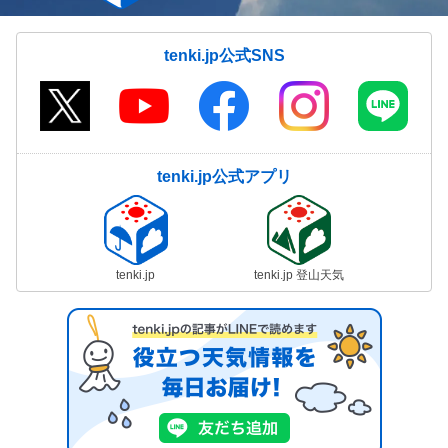
tenki.jp公式SNS
tenki.jp公式アプリ
tenki.jp
tenki.jp 登山天気