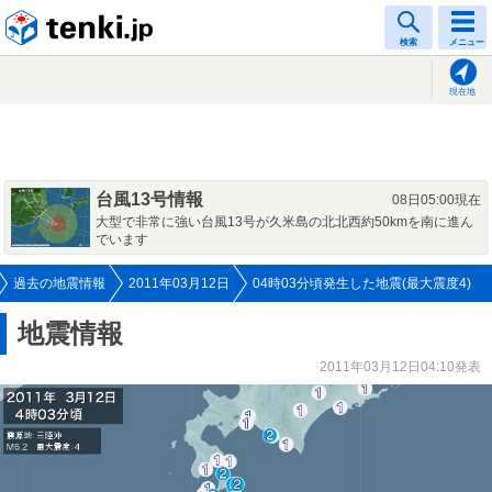
tenki.jp
検索
メニュー
現在地
台風13号情報
08日05:00現在
大型で非常に強い台風13号が久米島の北北西約50kmを南に進ん
でいます
過去の地震情報
2011年03月12日
04時03分頃発生した地震(最大震度4)
地震情報
2011年03月12日04:10発表