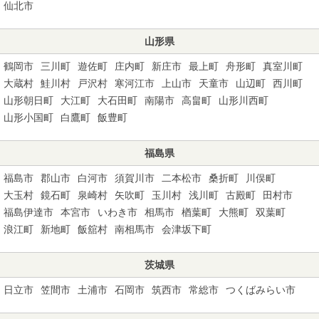
仙北市
山形県
鶴岡市
三川町
遊佐町
庄内町
新庄市
最上町
舟形町
真室川町
大蔵村
鮭川村
戸沢村
寒河江市
上山市
天童市
山辺町
西川町
山形朝日町
大江町
大石田町
南陽市
高畠町
山形川西町
山形小国町
白鷹町
飯豊町
福島県
福島市
郡山市
白河市
須賀川市
二本松市
桑折町
川俣町
大玉村
鏡石町
泉崎村
矢吹町
玉川村
浅川町
古殿町
田村市
福島伊達市
本宮市
いわき市
相馬市
楢葉町
大熊町
双葉町
浪江町
新地町
飯舘村
南相馬市
会津坂下町
茨城県
日立市
笠間市
土浦市
石岡市
筑西市
常総市
つくばみらい市