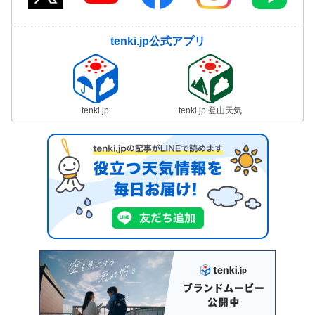
tenki.jp公式アプリ
tenki.jp
tenki.jp 登山天気