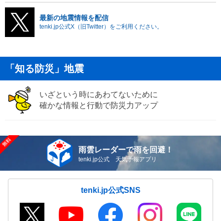
最新の地震情報を配信
tenki.jp公式X（旧Twitter）をご利用ください。
「知る防災」地震
いざという時にあわてないために
確かな情報と行動で防災力アップ
雨雲レーダーで雨を回避！
tenki.jp公式 天気予報アプリ
tenki.jp公式SNS