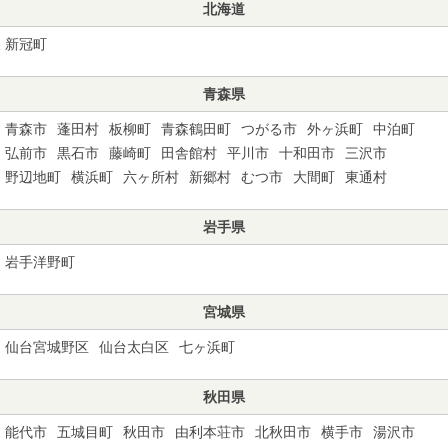
北海道
新冠町
青森県
青森市
蓬田村
板柳町
青森鶴田町
つがる市
外ヶ浜町
中泊町
弘前市
黒石市
藤崎町
田舎館村
平川市
十和田市
三沢市
野辺地町
横浜町
六ヶ所村
新郷村
むつ市
大間町
東通村
岩手県
岩手洋野町
宮城県
仙台宮城野区
仙台太白区
七ヶ浜町
秋田県
能代市
五城目町
秋田市
由利本荘市
北秋田市
横手市
湯沢市