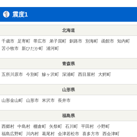
震度1
北海道
千歳市
足寄町
帯広市
弟子屈町
釧路市
別海町
函館市
知内町
苫小牧市
新ひだか町
浦河町
青森県
五所川原市
今別町
鰺ヶ沢町
深浦町
西目屋村
大鰐町
山形県
山形金山町
山形市
米沢市
長井市
福島県
西郷村
中島村
棚倉町
矢祭町
石川町
平田村
小野町
福島広野町
川内村
葛尾村
会津若松市
喜多方市
西会津町