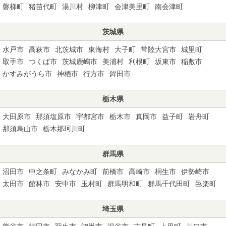
磐梯町
猪苗代町
湯川村
柳津町
会津美里町
南会津町
茨城県
水戸市
高萩市
北茨城市
東海村
大子町
常陸大宮市
城里町
取手市
つくば市
茨城鹿嶋市
美浦村
利根町
坂東市
稲敷市
かすみがうら市
神栖市
行方市
鉾田市
栃木県
大田原市
那須塩原市
宇都宮市
栃木市
真岡市
益子町
岩舟町
那須烏山市
栃木那珂川町
群馬県
沼田市
中之条町
みなかみ町
前橋市
高崎市
桐生市
伊勢崎市
太田市
館林市
安中市
玉村町
群馬明和町
群馬千代田町
邑楽町
埼玉県