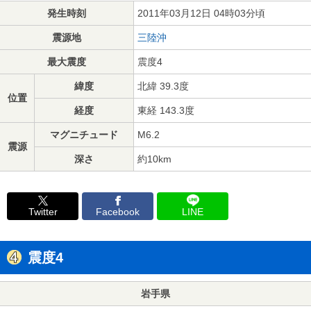
発生時刻
2011年03月12日 04時03分頃
震源地
三陸沖
最大震度
震度4
緯度
北緯 39.3度
位置
経度
東経 143.3度
マグニチュード
M6.2
震源
深さ
約10km
Twitter
Facebook
LINE
震度4
岩手県