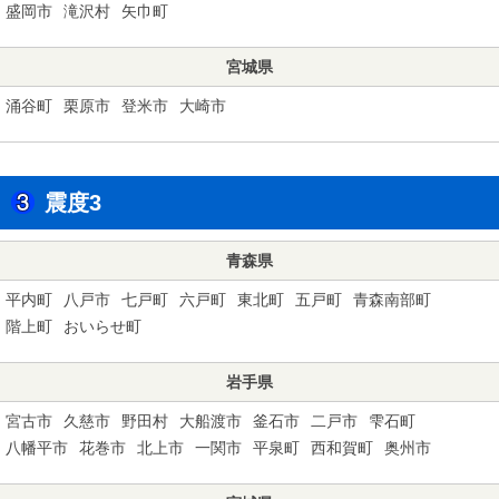
盛岡市
滝沢村
矢巾町
宮城県
涌谷町
栗原市
登米市
大崎市
震度3
青森県
平内町
八戸市
七戸町
六戸町
東北町
五戸町
青森南部町
階上町
おいらせ町
岩手県
宮古市
久慈市
野田村
大船渡市
釜石市
二戸市
雫石町
八幡平市
花巻市
北上市
一関市
平泉町
西和賀町
奥州市