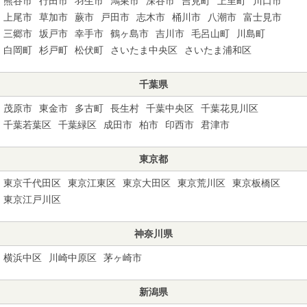
熊谷市
行田市
羽生市
鴻巣市
深谷市
吉見町
上里町
川口市
上尾市
草加市
蕨市
戸田市
志木市
桶川市
八潮市
富士見市
三郷市
坂戸市
幸手市
鶴ヶ島市
吉川市
毛呂山町
川島町
白岡町
杉戸町
松伏町
さいたま中央区
さいたま浦和区
千葉県
茂原市
東金市
多古町
長生村
千葉中央区
千葉花見川区
千葉若葉区
千葉緑区
成田市
柏市
印西市
君津市
東京都
東京千代田区
東京江東区
東京大田区
東京荒川区
東京板橋区
東京江戸川区
神奈川県
横浜中区
川崎中原区
茅ヶ崎市
新潟県