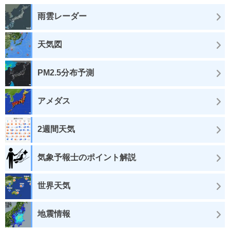
雨雲レーダー
天気図
PM2.5分布予測
アメダス
2週間天気
気象予報士のポイント解説
世界天気
地震情報