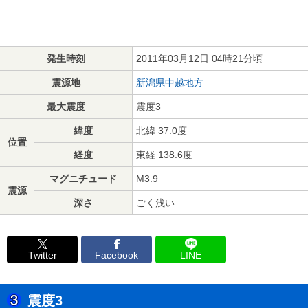
発生時刻
2011年03月12日 04時21分頃
震源地
新潟県中越地方
最大震度
震度3
緯度
北緯 37.0度
位置
経度
東経 138.6度
マグニチュード
M3.9
震源
深さ
ごく浅い
Twitter
Facebook
LINE
震度3