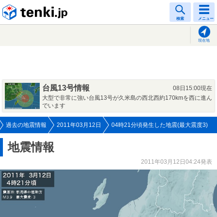
tenki.jp
検索
メニュー
現在地
台風13号情報
08日15:00現在
大型で非常に強い台風13号が久米島の西北西約170kmを西に進ん
でいます
過去の地震情報
2011年03月12日
04時21分頃発生した地震(最大震度3)
地震情報
2011年03月12日04:24発表