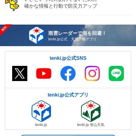
確かな情報と行動で防災力アップ
雨雲レーダーで雨を回避！
tenki.jp公式 天気予報アプリ
tenki.jp公式SNS
tenki.jp公式アプリ
tenki.jp
tenki.jp 登山天気