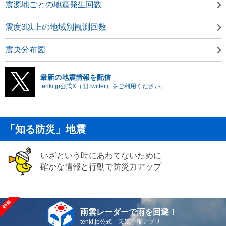
震源地ごとの地震発生回数
震度3以上の地域別観測回数
震央分布図
最新の地震情報を配信
tenki.jp公式X（旧Twitter）をご利用ください。
「知る防災」地震
いざという時にあわてないために
確かな情報と行動で防災力アップ
雨雲レーダーで雨を回避！
tenki.jp公式 天気予報アプリ