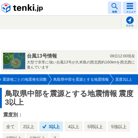
tenki.jp
検索
メニュー
現在地
台風13号情報
08日12:00現在
大型で非常に強い台風13号が久米島の西北西約160kmを西北西に
進んでいます
震源地ごとの地震発生回数
鳥取県中部を震源とする地震情報
震度3以上
鳥取県中部を震源とする地震情報
震度
3以上
震度別：
全て
2以上
3以上
4以上
5弱以上
5強以上