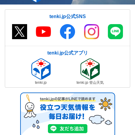
tenki.jp公式SNS
tenki.jp公式アプリ
tenki.jp
tenki.jp 登山天気