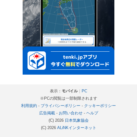
表示：
モバイル
｜
PC
※PCの閲覧は一部制限されます
利用規約
-
プライバシーポリシー
-
クッキーポリシー
広告掲載
-
お問い合わせ
-
ヘルプ
(C) 2026
日本気象協会
(C) 2026
ALiNKインターネット