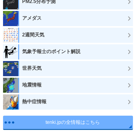
PM2.5分布予測
アメダス
2週間天気
気象予報士のポイント解説
世界天気
地震情報
熱中症情報
tenki.jpの全情報はこちら