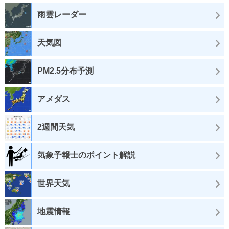
雨雲レーダー
天気図
PM2.5分布予測
アメダス
2週間天気
気象予報士のポイント解説
世界天気
地震情報