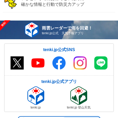
確かな情報と行動で防災力アップ
雨雲レーダーで雨を回避！
tenki.jp公式 天気予報アプリ
tenki.jp公式SNS
tenki.jp公式アプリ
tenki.jp
tenki.jp 登山天気