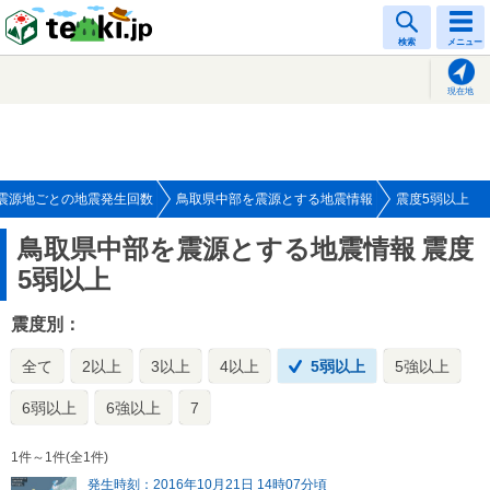
tenki.jp
検索
メニュー
現在地
震源地ごとの地震発生回数
鳥取県中部を震源とする地震情報
震度5弱以上
鳥取県中部を震源とする地震情報
震度
5弱以上
震度別：
全て
2以上
3以上
4以上
5弱以上
5強以上
6弱以上
6強以上
7
1件～1件(全1件)
発生時刻：2016年10月21日 14時07分頃