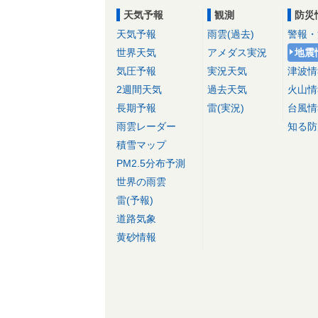
天気予報
観測
防災
天気予報
雨雲(過去)
警報・
世界天気
アメダス実況
地震
気圧予報
実況天気
津波情
2週間天気
過去天気
火山情
長期予報
雷(実況)
台風情
雨雲レーダー
知る防
積雪マップ
PM2.5分布予測
世界の雨雲
雷(予報)
道路気象
黄砂情報