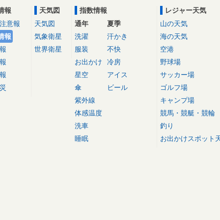
情報
天気図
指数情報
レジャー天気
注意報
天気図
通年
夏季
山の天気
情報
気象衛星
洗濯
汗かき
海の天気
報
世界衛星
服装
不快
空港
報
お出かけ
冷房
野球場
報
星空
アイス
サッカー場
災
傘
ビール
ゴルフ場
紫外線
キャンプ場
体感温度
競馬・競艇・競輪
洗車
釣り
睡眠
お出かけスポット