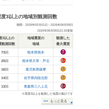
震度3以上の地域別観測回数
期間：2026年05月01日～2026年08月09日
2026年08月09日22:20更新
度3以上の
地域震度の
観測した
震観測回数
地域
最大震度
73
回
熊本県熊本
25
回
熊本県天草・芦北
16
回
鹿児島県薩摩
14
回
岩手県内陸北部
13
回
青森県三八上北
※震度3以上を観測した地震の集計です
もっと見る