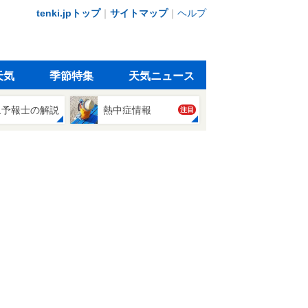
tenki.jpトップ
｜
サイトマップ
｜
ヘルプ
天気
季節特集
天気ニュース
象予報士の解説
熱中症情報
注目