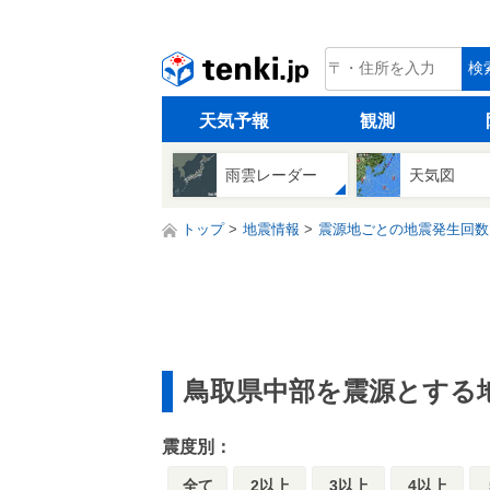
tenki.jp
検
天気予報
観測
雨雲レーダー
天気図
トップ
地震情報
震源地ごとの地震発生回数
鳥取県中部を震源とする
震度別：
全て
2以上
3以上
4以上