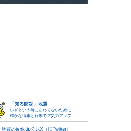
「知る防災」地震
いざという時にあわてないために
確かな情報と行動で防災力アップ
地震のtenki.jp公式X（旧Twitter）