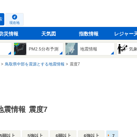
索
現在地
防災情報
天気図
指数情報
レジャー
PM2.5分布予測
地震情報
気
鳥取県中部を震源とする地震情報
震度7
地震情報
震度7
5弱以上
5強以上
6弱以上
6強以上
7