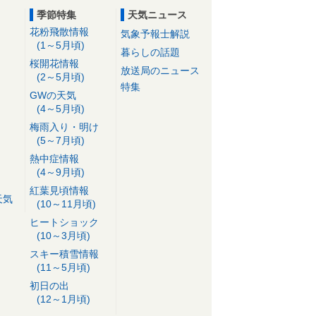
季節特集
天気ニュース
花粉飛散情報
気象予報士解説
(1～5月頃)
暮らしの話題
桜開花情報
放送局のニュース
(2～5月頃)
特集
GWの天気
(4～5月頃)
梅雨入り・明け
(5～7月頃)
熱中症情報
(4～9月頃)
紅葉見頃情報
天気
(10～11月頃)
ヒートショック
(10～3月頃)
スキー積雪情報
(11～5月頃)
初日の出
(12～1月頃)