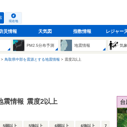
索
現在地
防災情報
天気図
指数情報
レジャー
PM2.5分布予測
地震情報
気
鳥取県中部を震源とする地震情報
震度2以上
地震情報
震度2以上
台
5弱以上
5強以上
6弱以上
6強以上
7