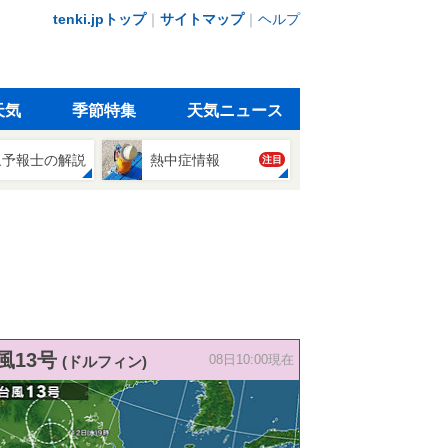
tenki.jpトップ
｜
サイトマップ
｜
ヘルプ
天気
季節特集
天気ニュース
象予報士の解説
熱中症情報
注目
風13号
(ドルフィン)
08日10:00現在