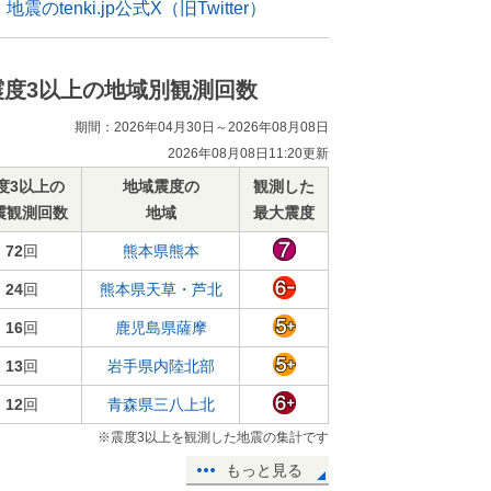
地震のtenki.jp公式X（旧Twitter）
震度3以上の地域別観測回数
期間：2026年04月30日～2026年08月08日
2026年08月08日11:20更新
度3以上の
地域震度の
観測した
震観測回数
地域
最大震度
72
回
熊本県熊本
24
回
熊本県天草・芦北
16
回
鹿児島県薩摩
13
回
岩手県内陸北部
12
回
青森県三八上北
※震度3以上を観測した地震の集計です
もっと見る