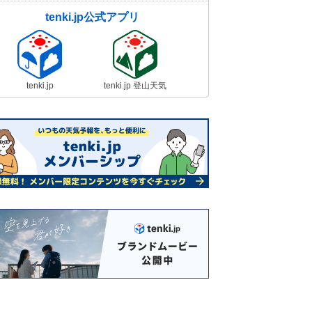
tenki.jp公式アプリ
tenki.jp
tenki.jp 登山天気