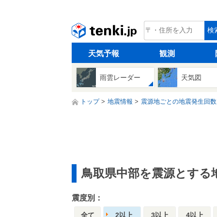
tenki.jp
検
天気予報
観測
雨雲レーダー
天気図
トップ
地震情報
震源地ごとの地震発生回数
鳥取県中部を震源とする
震度別：
全て
2以上
3以上
4以上