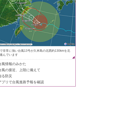
で非常に強い台風13号が久米島の北西約130kmを北
進んでいます
台風情報のみかた
台風の接近、上陸に備えて
知る防災
アプリで台風進路予報を確認