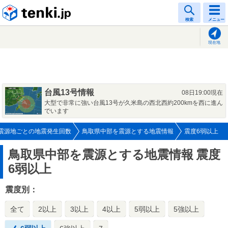
tenki.jp
検索
メニュー
現在地
台風13号情報
08日19:00現在
大型で非常に強い台風13号が久米島の西北西約200kmを西に進ん
でいます
震源地ごとの地震発生回数
鳥取県中部を震源とする地震情報
震度6弱以上
鳥取県中部を震源とする地震情報
震度
6弱以上
震度別：
全て
2以上
3以上
4以上
5弱以上
5強以上