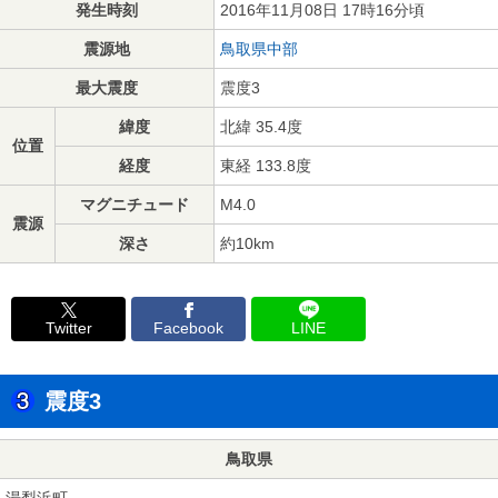
発生時刻
2016年11月08日 17時16分頃
震源地
鳥取県中部
最大震度
震度3
緯度
北緯 35.4度
位置
経度
東経 133.8度
マグニチュード
M4.0
震源
深さ
約10km
Twitter
Facebook
LINE
震度3
鳥取県
湯梨浜町