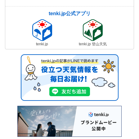
tenki.jp公式アプリ
tenki.jp
tenki.jp 登山天気