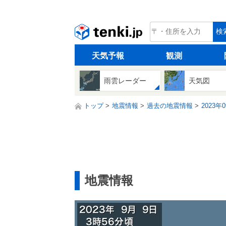
tenki.jp
検
天気予報
観測
雨雲レーダー
天気図
トップ
地震情報
過去の地震情報
2023年
地震情報