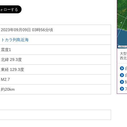
2023年09月09日 03時56分頃
トカラ列島近海
震度1
大型
西北
北緯 29.3度
東経 129.3度
M2.7
約20km