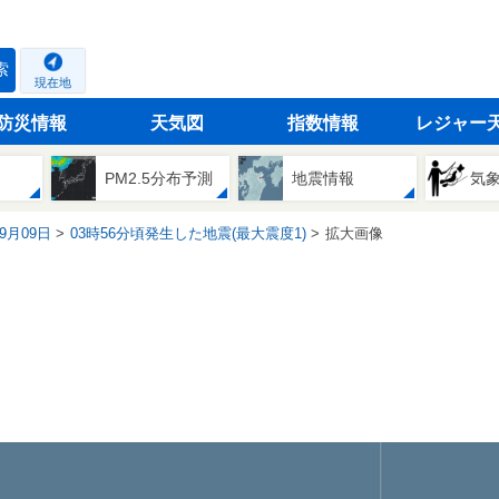
索
現在地
防災情報
天気図
指数情報
レジャー
PM2.5分布予測
地震情報
気
09月09日
03時56分頃発生した地震(最大震度1)
拡大画像