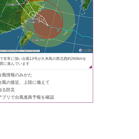
で非常に強い台風13号が久米島の西北西約260kmを
西に進んでいます
台風情報のみかた
台風の接近、上陸に備えて
知る防災
アプリで台風進路予報を確認