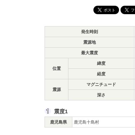
発生時刻
震源地
最大震度
緯度
位置
経度
マグニチュード
震源
深さ
震度1
鹿児島県
鹿児島十島村