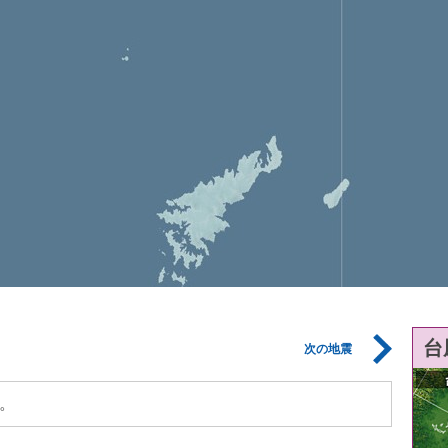
台
次の地震
。