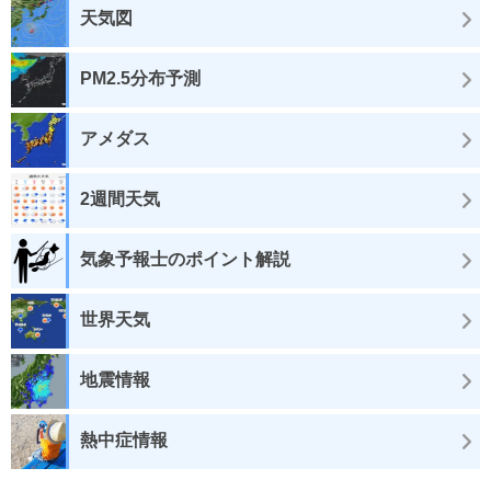
天気図
PM2.5分布予測
アメダス
2週間天気
気象予報士のポイント解説
世界天気
地震情報
熱中症情報