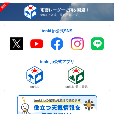
雨雲レーダーで雨を回避！
tenki.jp公式 天気予報アプリ
tenki.jp公式SNS
tenki.jp公式アプリ
tenki.jp
tenki.jp 登山天気