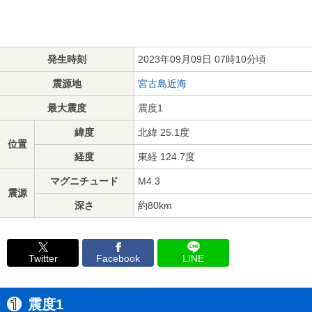
発生時刻
2023年09月09日 07時10分頃
震源地
宮古島近海
最大震度
震度1
緯度
北緯 25.1度
位置
経度
東経 124.7度
マグニチュード
M4.3
震源
深さ
約80km
Twitter
Facebook
LINE
震度1