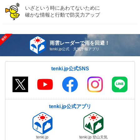
いざという時にあわてないために
確かな情報と行動で防災力アップ
雨雲レーダーで雨を回避！
tenki.jp公式 天気予報アプリ
tenki.jp公式SNS
tenki.jp公式アプリ
tenki.jp
tenki.jp 登山天気