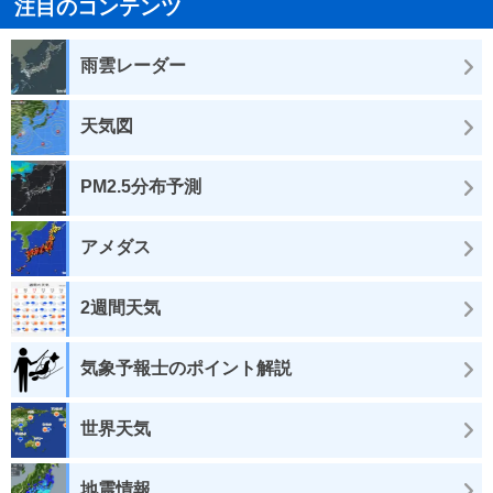
注目のコンテンツ
雨雲レーダー
天気図
PM2.5分布予測
アメダス
2週間天気
気象予報士のポイント解説
世界天気
地震情報