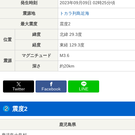
発生時刻
2023年09月09日 02時25分頃
震源地
トカラ列島近海
最大震度
震度2
緯度
北緯 29.3度
位置
経度
東経 129.3度
マグニチュード
M3.6
震源
深さ
約20km
Twitter
Facebook
LINE
震度2
鹿児島県
鹿児島十島村