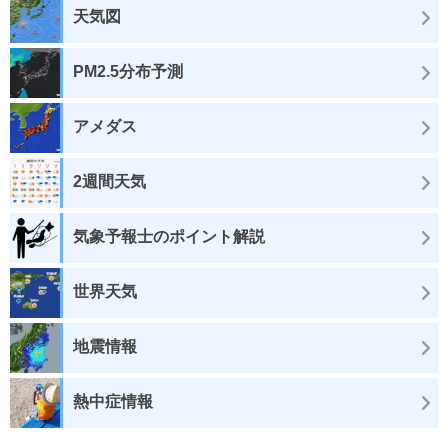
天気図
PM2.5分布予測
アメダス
2週間天気
気象予報士のポイント解説
世界天気
地震情報
熱中症情報