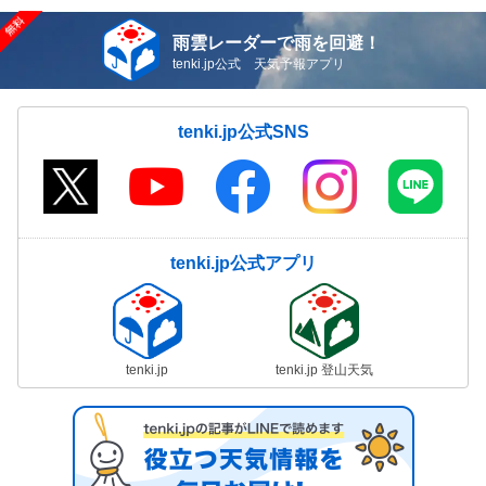
雨雲レーダーで雨を回避！
tenki.jp公式 天気予報アプリ
tenki.jp公式SNS
tenki.jp公式アプリ
tenki.jp
tenki.jp 登山天気