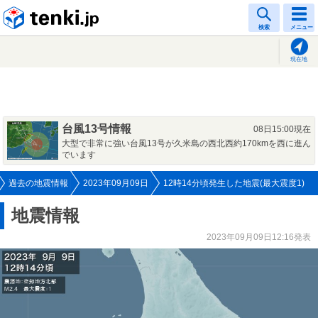
tenki.jp
検索
メニュー
現在地
台風13号情報
08日15:00現在
大型で非常に強い台風13号が久米島の西北西約170kmを西に進ん
でいます
過去の地震情報
2023年09月09日
12時14分頃発生した地震(最大震度1)
地震情報
2023年09月09日12:16発表