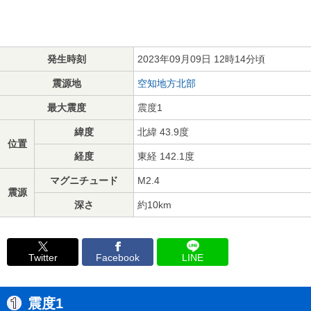
発生時刻
2023年09月09日 12時14分頃
震源地
空知地方北部
最大震度
震度1
緯度
北緯 43.9度
位置
経度
東経 142.1度
マグニチュード
M2.4
震源
深さ
約10km
Twitter
Facebook
LINE
震度1