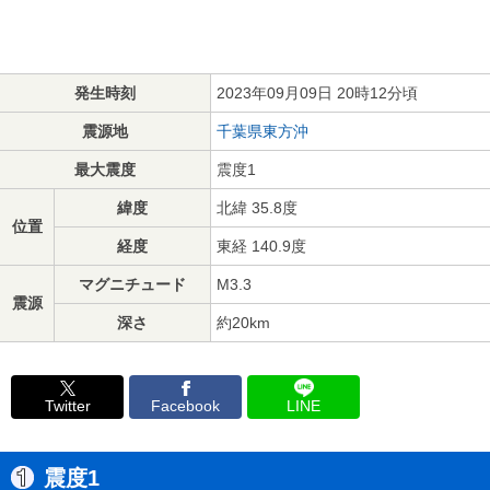
発生時刻
2023年09月09日 20時12分頃
震源地
千葉県東方沖
最大震度
震度1
緯度
北緯 35.8度
位置
経度
東経 140.9度
マグニチュード
M3.3
震源
深さ
約20km
Twitter
Facebook
LINE
震度1