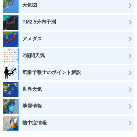
天気図
PM2.5分布予測
アメダス
2週間天気
気象予報士のポイント解説
世界天気
地震情報
熱中症情報