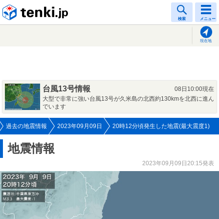
tenki.jp
検索
メニュー
現在地
台風13号情報
08日10:00現在
大型で非常に強い台風13号が久米島の北西約130kmを北西に進ん
でいます
過去の地震情報
2023年09月09日
20時12分頃発生した地震(最大震度1)
地震情報
2023年09月09日20:15発表