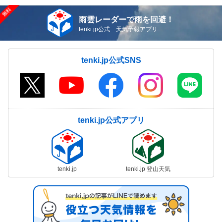
雨雲レーダーで雨を回避！
tenki.jp公式 天気予報アプリ
tenki.jp公式SNS
tenki.jp公式アプリ
tenki.jp
tenki.jp 登山天気