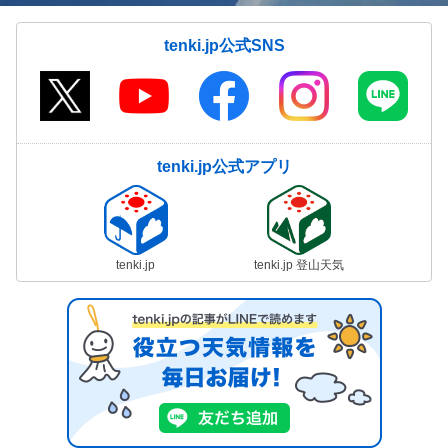
tenki.jp公式SNS
tenki.jp公式アプリ
tenki.jp
tenki.jp 登山天気