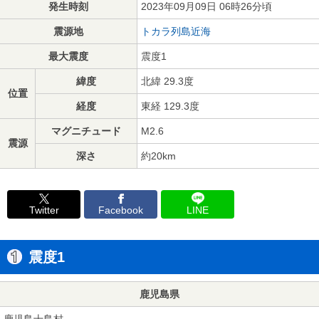
発生時刻
2023年09月09日 06時26分頃
震源地
トカラ列島近海
最大震度
震度1
緯度
北緯 29.3度
位置
経度
東経 129.3度
マグニチュード
M2.6
震源
深さ
約20km
Twitter
Facebook
LINE
震度1
鹿児島県
鹿児島十島村