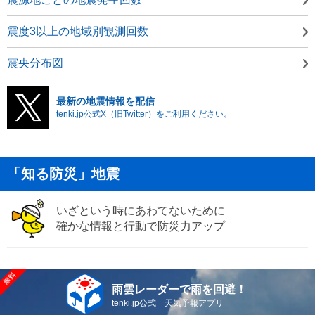
震度3以上の地域別観測回数
震央分布図
最新の地震情報を配信
tenki.jp公式X（旧Twitter）をご利用ください。
「知る防災」地震
いざという時にあわてないために
確かな情報と行動で防災力アップ
雨雲レーダーで雨を回避！
tenki.jp公式 天気予報アプリ