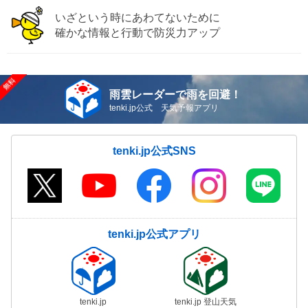
いざという時にあわてないために
確かな情報と行動で防災力アップ
雨雲レーダーで雨を回避！
tenki.jp公式 天気予報アプリ
tenki.jp公式SNS
tenki.jp公式アプリ
tenki.jp
tenki.jp 登山天気