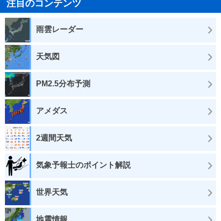
注目のコンテンツ
雨雲レーダー
天気図
PM2.5分布予測
アメダス
2週間天気
気象予報士のポイント解説
世界天気
地震情報