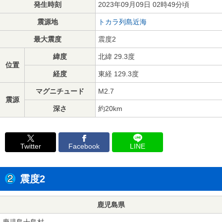
発生時刻
2023年09月09日 02時49分頃
震源地
トカラ列島近海
最大震度
震度2
緯度
北緯 29.3度
位置
経度
東経 129.3度
マグニチュード
M2.7
震源
深さ
約20km
Twitter
Facebook
LINE
震度2
鹿児島県
鹿児島十島村