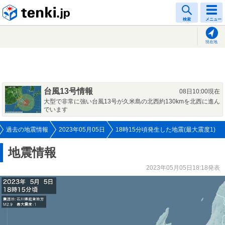
tenki.jp
検索
メニュー
現在地
台風13号情報
08日10:00現在
大型で非常に強い台風13号が久米島の北西約130kmを北西に進ん
でいます
過去の地震情報
2023年05月05日
18時15分頃発生した地震(最大震度1)
地震情報
2023年05月05日18:18発表