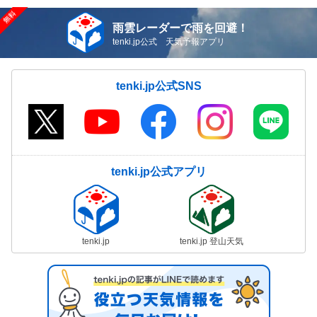
雨雲レーダーで雨を回避！
tenki.jp公式 天気予報アプリ
tenki.jp公式SNS
tenki.jp公式アプリ
tenki.jp
tenki.jp 登山天気