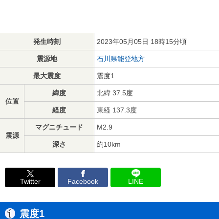
発生時刻
2023年05月05日 18時15分頃
震源地
石川県能登地方
最大震度
震度1
緯度
北緯 37.5度
位置
経度
東経 137.3度
マグニチュード
M2.9
震源
深さ
約10km
Twitter
Facebook
LINE
震度1