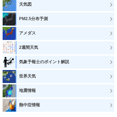
天気図
PM2.5分布予測
アメダス
2週間天気
気象予報士のポイント解説
世界天気
地震情報
熱中症情報