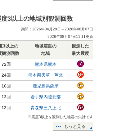
震度3以上の地域別観測回数
期間：2026年04月29日～2026年08月07日
2026年08月07日11:11更新
度3以上の
地域震度の
観測した
震観測回数
地域
最大震度
72
回
熊本県熊本
24
回
熊本県天草・芦北
16
回
鹿児島県薩摩
13
回
岩手県内陸北部
12
回
青森県三八上北
※震度3以上を観測した地震の集計です
もっと見る