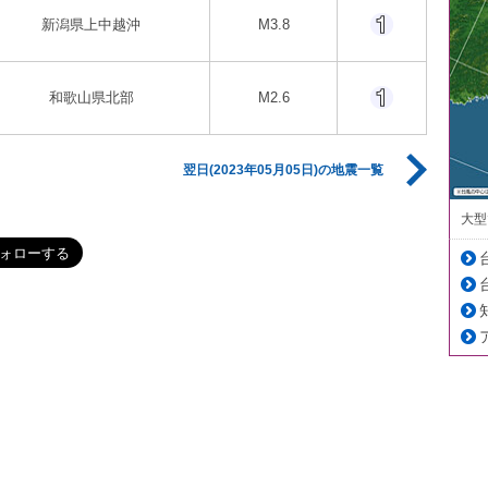
新潟県上中越沖
M3.8
和歌山県北部
M2.6
翌日(2023年05月05日)の地震一覧
大型