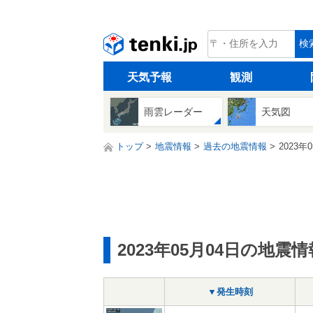
tenki.jp
検
天気予報
観測
雨雲レーダー
天気図
トップ
地震情報
過去の地震情報
2023年
2023年05月04日の地震情
▼発生時刻