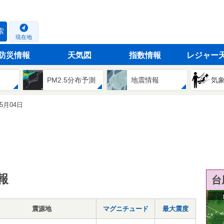
索
現在地
防災情報
天気図
指数情報
レジャー
PM2.5分布予測
地震情報
気
05月04日
報
台
震源地
マグニチュード
最大震度