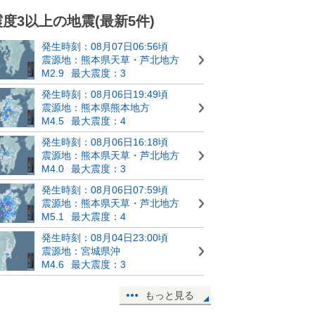
震度3以上の地震(最新5件)
発生時刻：08月07日06:56頃
震源地：熊本県天草・芦北地方
M2.9
最大震度：3
発生時刻：08月06日19:49頃
震源地：熊本県熊本地方
M4.5
最大震度：4
発生時刻：08月06日16:18頃
震源地：熊本県天草・芦北地方
M4.0
最大震度：3
発生時刻：08月06日07:59頃
震源地：熊本県天草・芦北地方
M5.1
最大震度：4
発生時刻：08月04日23:00頃
震源地：宮城県沖
M4.6
最大震度：3
もっと見る