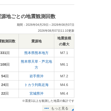
震源地ごとの地震観測回数
期間：2026年04月29日～2026年08月07日
2026年08月07日11:10更新
地震規模
震観測回数
震源地
の最大
331
回
熊本県熊本地方
M7.1
熊本県天草・芦北地
108
回
M6.1
方
54
回
岩手県沖
M7.2
24
回
トカラ列島近海
M4.6
22
回
宮城県沖
M6.4
※震度1以上を観測した地震の集計です
もっと見る