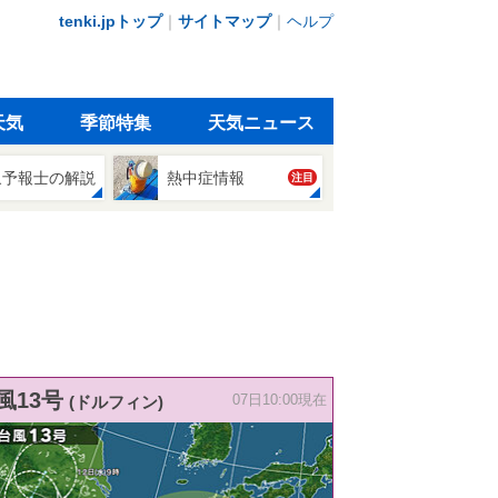
tenki.jpトップ
｜
サイトマップ
｜
ヘルプ
天気
季節特集
天気ニュース
象予報士の解説
熱中症情報
注目
風13号
(ドルフィン)
07日10:00現在