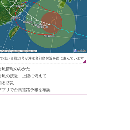
で強い台風13号が沖永良部島付近を西に進んでいます
台風情報のみかた
台風の接近、上陸に備えて
知る防災
アプリで台風進路予報を確認