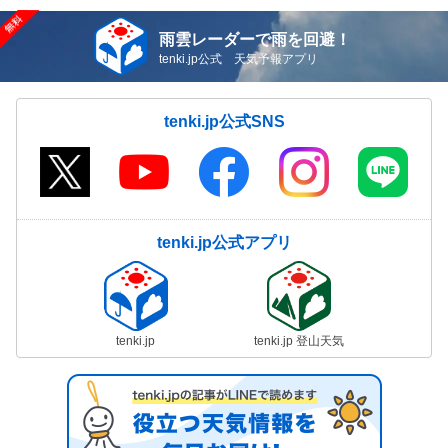
雨雲レーダーで雨を回避！
tenki.jp公式 天気予報アプリ
tenki.jp公式SNS
tenki.jp公式アプリ
tenki.jp
tenki.jp 登山天気