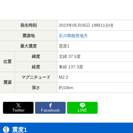
発生時刻
2023年05月05日 18時11分頃
震源地
石川県能登地方
最大震度
震度1
緯度
北緯 37.5度
位置
経度
東経 137.3度
マグニチュード
M2.2
震源
深さ
約10km
Twitter
Facebook
LINE
震度1