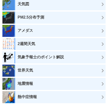
天気図
PM2.5分布予測
アメダス
2週間天気
気象予報士のポイント解説
世界天気
地震情報
熱中症情報