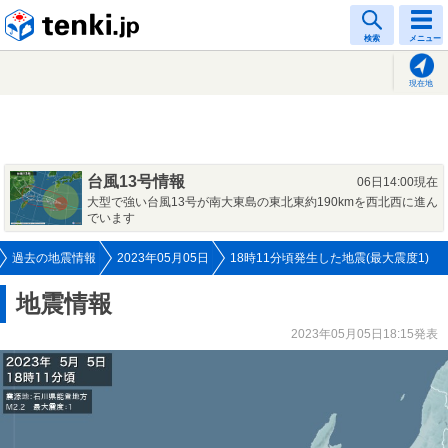
tenki.jp
検索
メニュー
現在地
台風13号情報
06日14:00現在
大型で強い台風13号が南大東島の東北東約190kmを西北西に進ん
でいます
過去の地震情報
2023年05月05日
18時11分頃発生した地震(最大震度1)
地震情報
2023年05月05日18:15発表