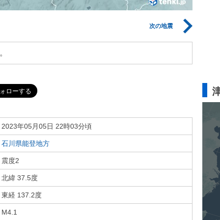
次の地震
。
2023年05月05日 22時03分頃
石川県能登地方
震度2
北緯 37.5度
東経 137.2度
M4.1