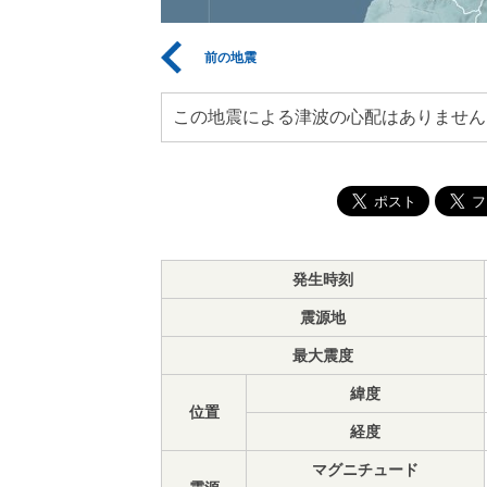
前の地震
この地震による津波の心配はありません
発生時刻
震源地
最大震度
緯度
位置
経度
マグニチュード