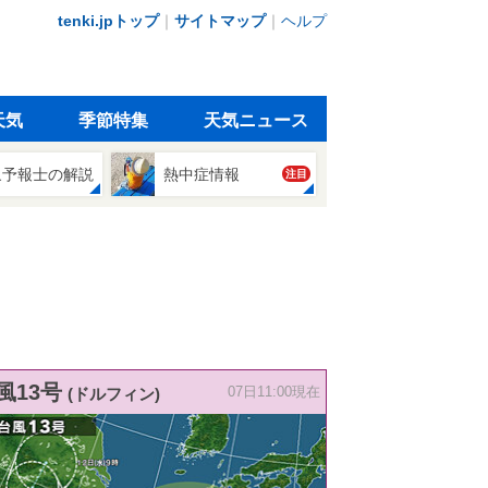
tenki.jpトップ
｜
サイトマップ
｜
ヘルプ
天気
季節特集
天気ニュース
象予報士の解説
熱中症情報
注目
風13号
(ドルフィン)
07日11:00現在