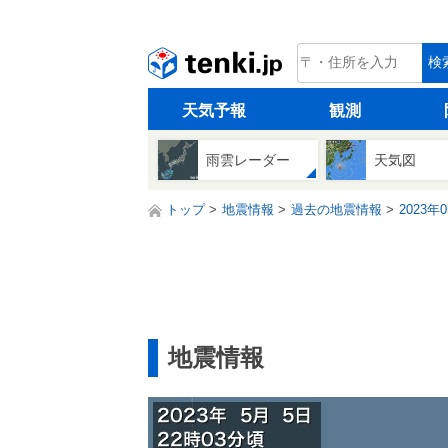
tenki.jp
検
天気予報
観測
雨雲レーダー
天気図
トップ
地震情報
過去の地震情報
2023年
地震情報