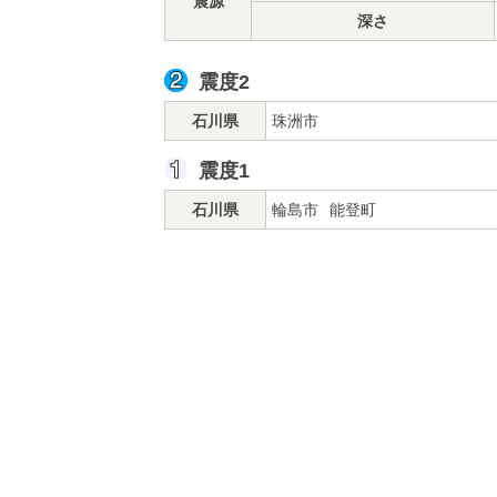
震源
深さ
震度2
石川県
珠洲市
震度1
石川県
輪島市
能登町