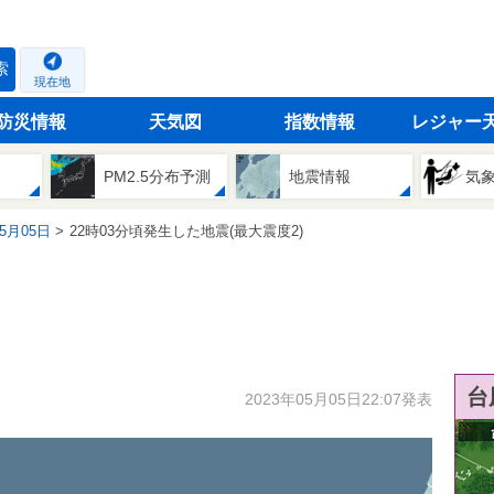
索
現在地
防災情報
天気図
指数情報
レジャー
PM2.5分布予測
地震情報
気
05月05日
22時03分頃発生した地震(最大震度2)
台
2023年05月05日22:07発表