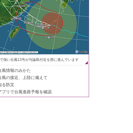
で強い台風13号が与論島付近を西に進んでいます
台風情報のみかた
台風の接近、上陸に備えて
知る防災
アプリで台風進路予報を確認