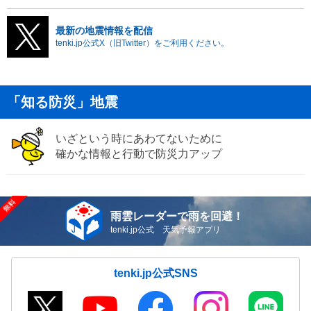
最新の地震情報を配信
tenki.jp公式X（旧Twitter）をご利用ください。
「知る防災」地震
いざという時にあわてないために
確かな情報と行動で防災力アップ
雨雲レーダーで雨を回避！
tenki.jp公式 天気予報アプリ
tenki.jp公式SNS