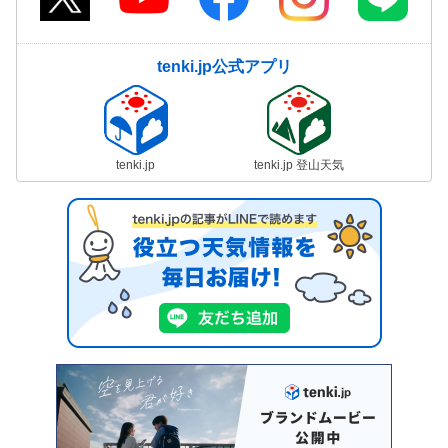
tenki.jp公式アプリ
tenki.jp
tenki.jp 登山天気