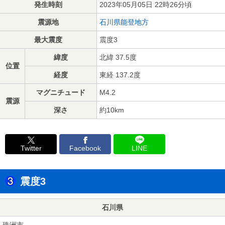
発生時刻
2023年05月05日 22時26分頃
震源地
石川県能登地方
最大震度
震度3
緯度
北緯 37.5度
位置
経度
東経 137.2度
マグニチュード
M4.2
震源
深さ
約10km
Twitter
Facebook
LINE
震度3
石川県
珠洲市