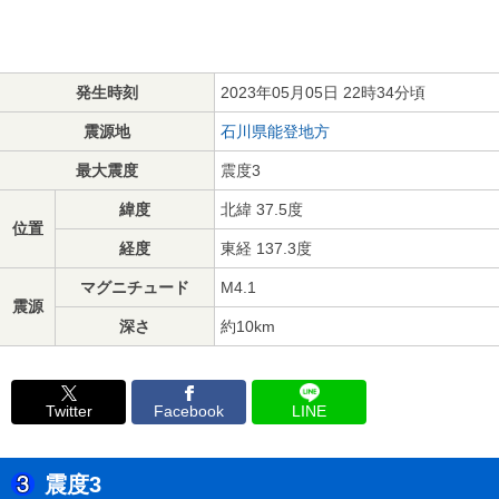
発生時刻
2023年05月05日 22時34分頃
震源地
石川県能登地方
最大震度
震度3
緯度
北緯 37.5度
位置
経度
東経 137.3度
マグニチュード
M4.1
震源
深さ
約10km
Twitter
Facebook
LINE
震度3