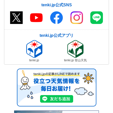
tenki.jp公式SNS
tenki.jp公式アプリ
tenki.jp
tenki.jp 登山天気