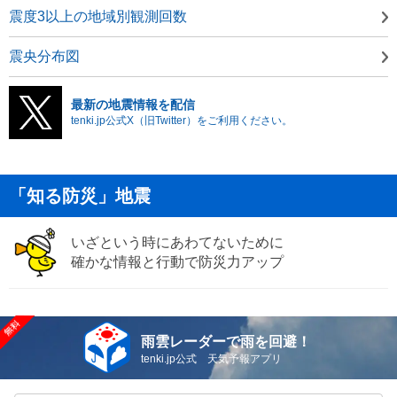
震度3以上の地域別観測回数
震央分布図
最新の地震情報を配信
tenki.jp公式X（旧Twitter）をご利用ください。
「知る防災」地震
いざという時にあわてないために
確かな情報と行動で防災力アップ
雨雲レーダーで雨を回避！
tenki.jp公式 天気予報アプリ