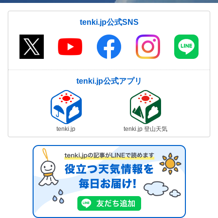
tenki.jp公式SNS
tenki.jp公式アプリ
tenki.jp
tenki.jp 登山天気