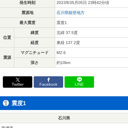
発生時刻
2023年05月05日 23時42分頃
震源地
石川県能登地方
最大震度
震度1
緯度
北緯 37.5度
位置
経度
東経 137.2度
マグニチュード
M2.6
震源
深さ
約10km
Twitter
Facebook
LINE
震度1
石川県
珠洲市