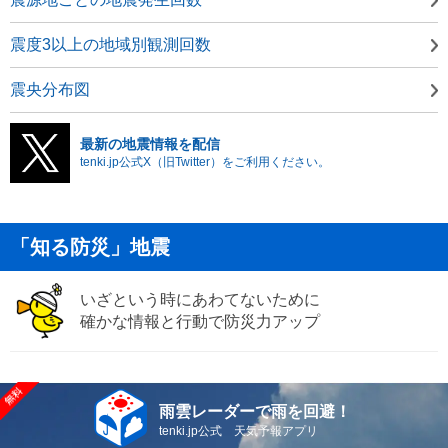
震度3以上の地域別観測回数
震央分布図
最新の地震情報を配信
tenki.jp公式X（旧Twitter）をご利用ください。
「知る防災」地震
いざという時にあわてないために
確かな情報と行動で防災力アップ
雨雲レーダーで雨を回避！
tenki.jp公式 天気予報アプリ