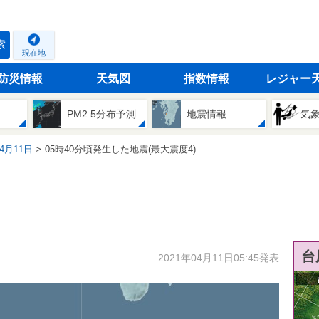
索
現在地
防災情報
天気図
指数情報
レジャー
PM2.5分布予測
地震情報
気
04月11日
05時40分頃発生した地震(最大震度4)
台
2021年04月11日05:45発表