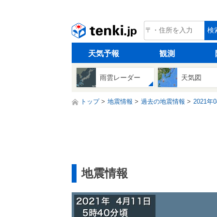
tenki.jp
検
天気予報
観測
雨雲レーダー
天気図
トップ
地震情報
過去の地震情報
2021年
地震情報