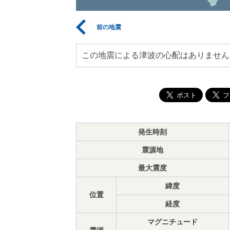
前の地震
この地震による津波の心配はありません
発生時刻
震源地
最大震度
緯度
位置
経度
マグニチュード