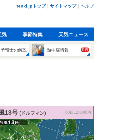
tenki.jpトップ
｜
サイトマップ
｜
ヘルプ
天気
季節特集
天気ニュース
象予報士の解説
熱中症情報
注目
風13号
(ドルフィン)
08日12:00現在