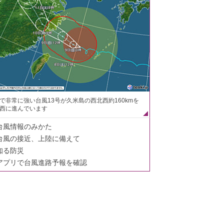
で非常に強い台風13号が久米島の西北西約160kmを
西に進んでいます
台風情報のみかた
台風の接近、上陸に備えて
知る防災
アプリで台風進路予報を確認