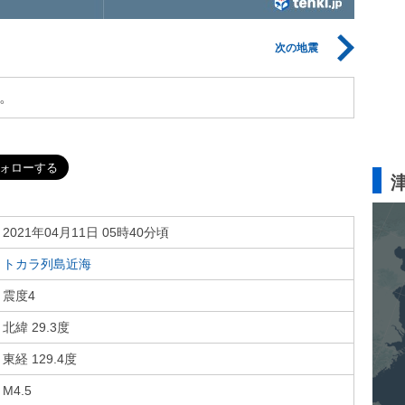
次の地震
。
2021年04月11日 05時40分頃
トカラ列島近海
震度4
北緯 29.3度
東経 129.4度
M4.5