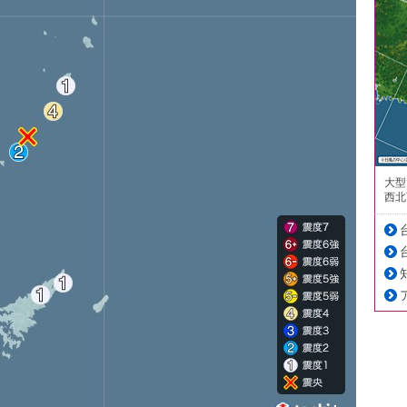
大型
西北