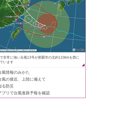
で非常に強い台風13号が那覇市の北約110kmを西に
でいます
台風情報のみかた
台風の接近、上陸に備えて
知る防災
アプリで台風進路予報を確認