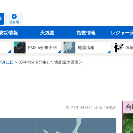
索
現在地
防災情報
天気図
指数情報
レジャー
PM2.5分布予測
地震情報
気
04月11日
05時44分頃発生した地震(最大震度3)
台
2021年04月11日05:48発表