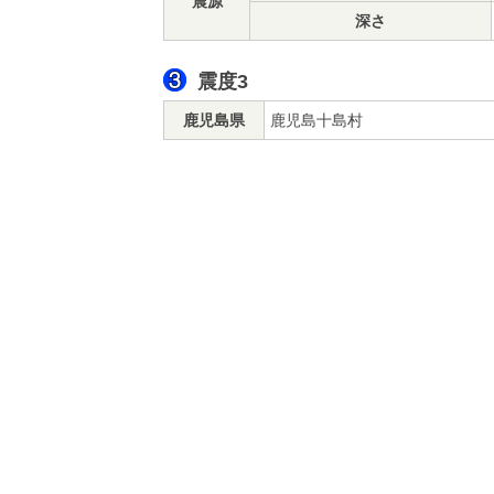
震源
深さ
震度3
鹿児島県
鹿児島十島村