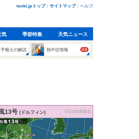
tenki.jpトップ
｜
サイトマップ
｜
ヘルプ
天気
季節特集
天気ニュース
象予報士の解説
熱中症情報
注目
風13号
(ドルフィン)
07日20:00現在