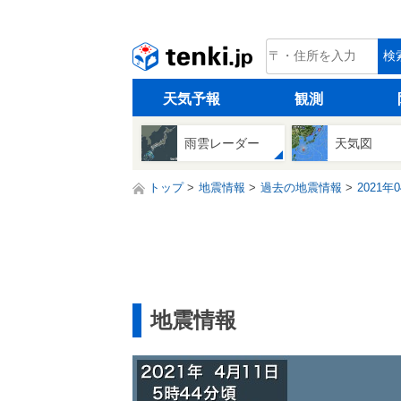
tenki.jp
検
天気予報
観測
雨雲レーダー
天気図
トップ
地震情報
過去の地震情報
2021年
地震情報