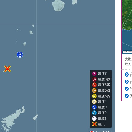
大型
進ん