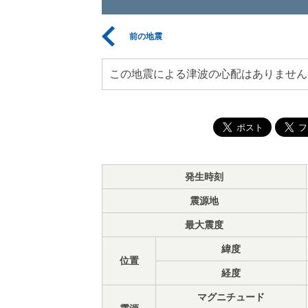
前の地震
この地震による津波の心配はありません
発生時刻
震源地
最大震度
緯度
位置
経度
マグニチュード