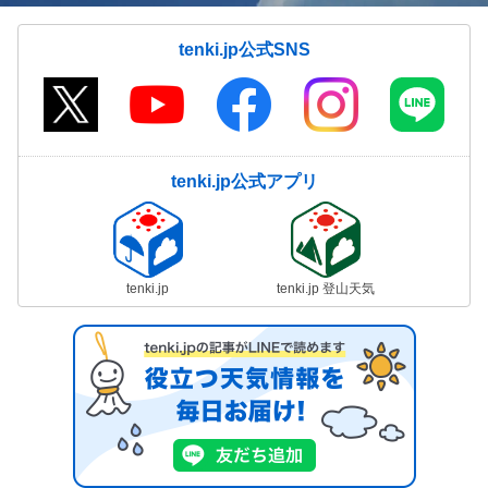
tenki.jp公式SNS
tenki.jp公式アプリ
tenki.jp
tenki.jp 登山天気