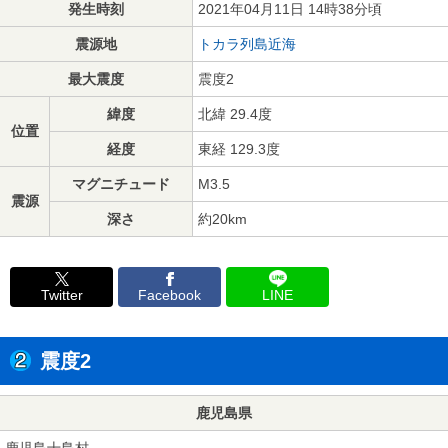
発生時刻
2021年04月11日 14時38分頃
震源地
トカラ列島近海
最大震度
震度2
緯度
北緯 29.4度
位置
経度
東経 129.3度
マグニチュード
M3.5
震源
深さ
約20km
Twitter
Facebook
LINE
震度2
鹿児島県
鹿児島十島村