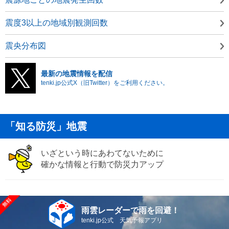
震度3以上の地域別観測回数
震央分布図
最新の地震情報を配信
tenki.jp公式X（旧Twitter）をご利用ください。
「知る防災」地震
いざという時にあわてないために
確かな情報と行動で防災力アップ
雨雲レーダーで雨を回避！
tenki.jp公式 天気予報アプリ