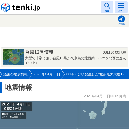
tenki.jp
検索
メニュー
現在地
台風13号情報
08日10:00現在
大型で非常に強い台風13号が久米島の北西約130kmを北西に進ん
でいます
過去の地震情報
2021年04月11日
00時01分頃発生した地震(最大震度1)
地震情報
2021年04月11日00:05発表