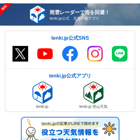
雨雲レーダーで雨を回避！
tenki.jp公式 天気予報アプリ
tenki.jp公式SNS
tenki.jp公式アプリ
tenki.jp
tenki.jp 登山天気