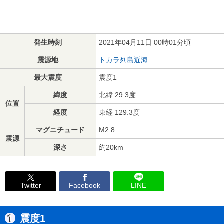
発生時刻
2021年04月11日 00時01分頃
震源地
トカラ列島近海
最大震度
震度1
緯度
北緯 29.3度
位置
経度
東経 129.3度
マグニチュード
M2.8
震源
深さ
約20km
Twitter
Facebook
LINE
震度1