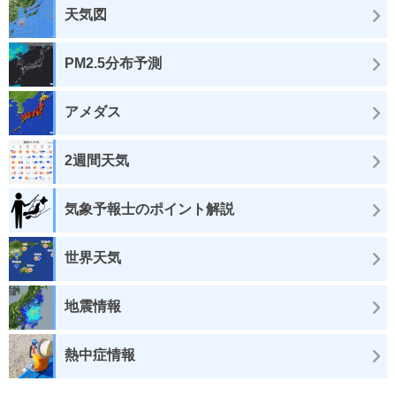
天気図
PM2.5分布予測
アメダス
2週間天気
気象予報士のポイント解説
世界天気
地震情報
熱中症情報