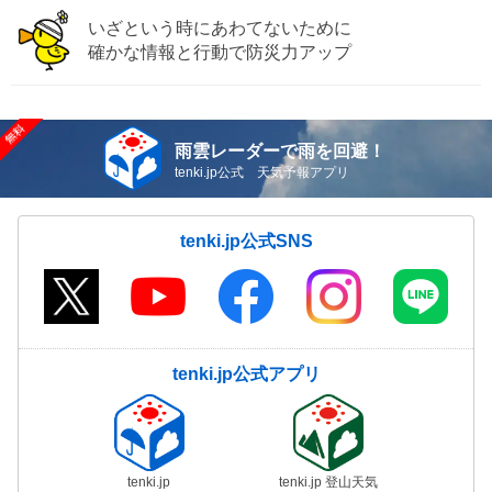
いざという時にあわてないために
確かな情報と行動で防災力アップ
雨雲レーダーで雨を回避！
tenki.jp公式 天気予報アプリ
tenki.jp公式SNS
tenki.jp公式アプリ
tenki.jp
tenki.jp 登山天気