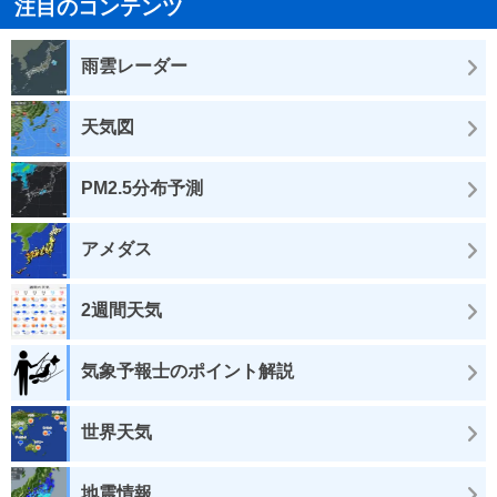
注目のコンテンツ
雨雲レーダー
天気図
PM2.5分布予測
アメダス
2週間天気
気象予報士のポイント解説
世界天気
地震情報