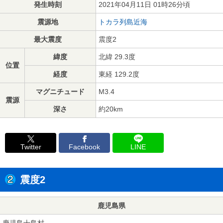
発生時刻
2021年04月11日 01時26分頃
震源地
トカラ列島近海
最大震度
震度2
緯度
北緯 29.3度
位置
経度
東経 129.2度
マグニチュード
M3.4
震源
深さ
約20km
Twitter
Facebook
LINE
震度2
鹿児島県
鹿児島十島村