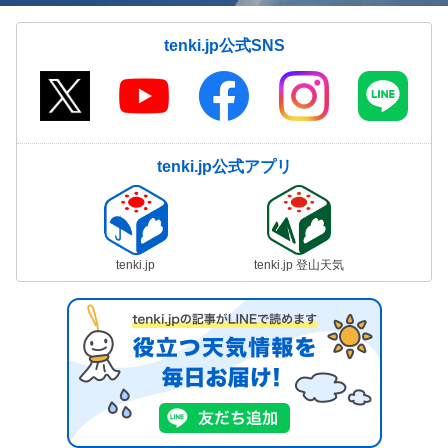
tenki.jp公式SNS
tenki.jp公式アプリ
tenki.jp
tenki.jp 登山天気