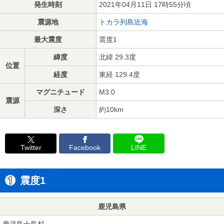
発生時刻
2021年04月11日 17時55分頃
震源地
トカラ列島近海
最大震度
震度1
緯度
北緯 29.3度
位置
経度
東経 129.4度
マグニチュード
M3.0
震源
深さ
約10km
Twitter
Facebook
LINE
震度1
鹿児島県
鹿児島十島村