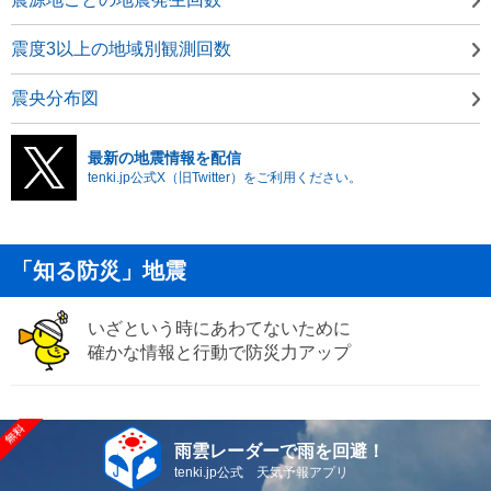
震度3以上の地域別観測回数
震央分布図
最新の地震情報を配信
tenki.jp公式X（旧Twitter）をご利用ください。
「知る防災」地震
いざという時にあわてないために
確かな情報と行動で防災力アップ
雨雲レーダーで雨を回避！
tenki.jp公式 天気予報アプリ