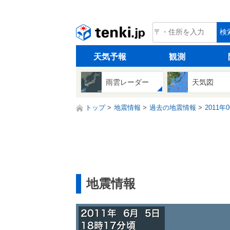
tenki.jp
検
天気予報
観測
雨雲レーダー
天気図
トップ
地震情報
過去の地震情報
2011年
地震情報