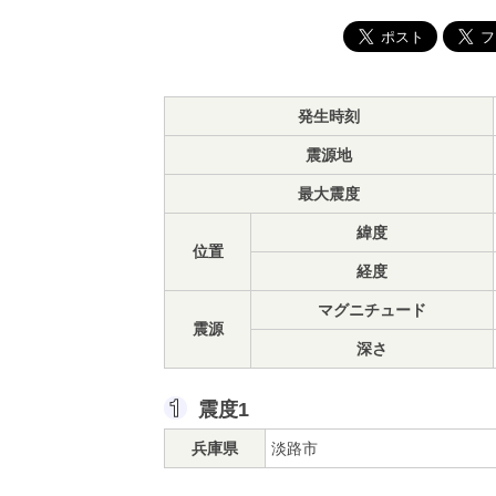
発生時刻
震源地
最大震度
緯度
位置
経度
マグニチュード
震源
深さ
震度1
兵庫県
淡路市