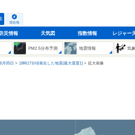
索
現在地
防災情報
天気図
指数情報
レジャー
PM2.5分布予測
地震情報
気
06月05日
18時17分頃発生した地震(最大震度1)
拡大画像