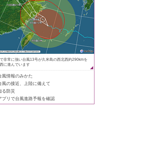
で非常に強い台風13号が久米島の西北西約290kmを
西に進んでいます
台風情報のみかた
台風の接近、上陸に備えて
知る防災
アプリで台風進路予報を確認