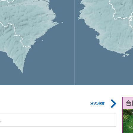
台
次の地震
。