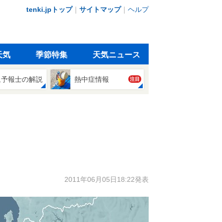
tenki.jpトップ
｜
サイトマップ
｜
ヘルプ
天気
季節特集
天気ニュース
象予報士の解説
熱中症情報
注目
2011年06月05日18:22発表