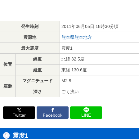
発生時刻
2011年06月05日 18時30分頃
震源地
熊本県熊本地方
最大震度
震度1
緯度
北緯 32.5度
位置
経度
東経 130.6度
マグニチュード
M2.9
震源
深さ
ごく浅い
Twitter
Facebook
LINE
震度1