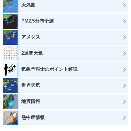
天気図
PM2.5分布予測
アメダス
2週間天気
気象予報士のポイント解説
世界天気
地震情報
熱中症情報