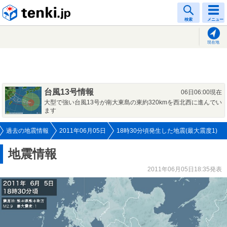
tenki.jp
検索
メニュー
現在地
台風13号情報
06日06:00現在
大型で強い台風13号が南大東島の東約320kmを西北西に進んでい
ます
過去の地震情報
2011年06月05日
18時30分頃発生した地震(最大震度1)
地震情報
2011年06月05日18:35発表