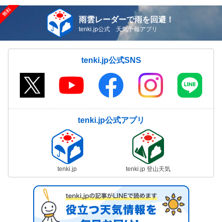
雨雲レーダーで雨を回避！
tenki.jp公式 天気予報アプリ
tenki.jp公式SNS
tenki.jp公式アプリ
tenki.jp
tenki.jp 登山天気