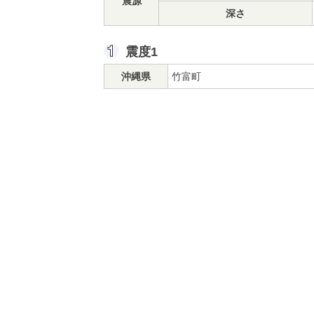
震源
深さ
震度1
沖縄県
竹富町