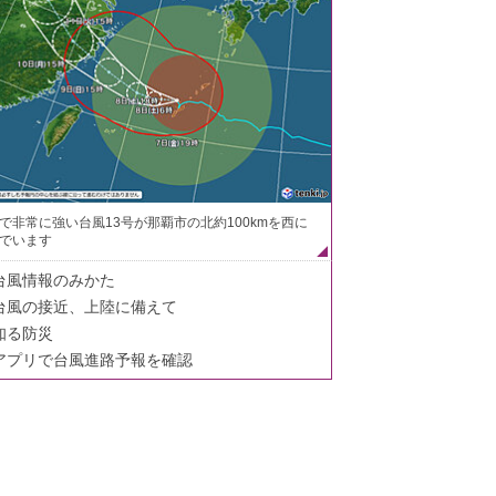
で非常に強い台風13号が那覇市の北約100kmを西に
でいます
台風情報のみかた
台風の接近、上陸に備えて
知る防災
アプリで台風進路予報を確認