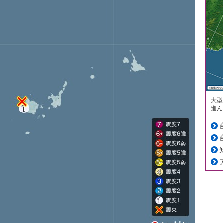
大型
進ん