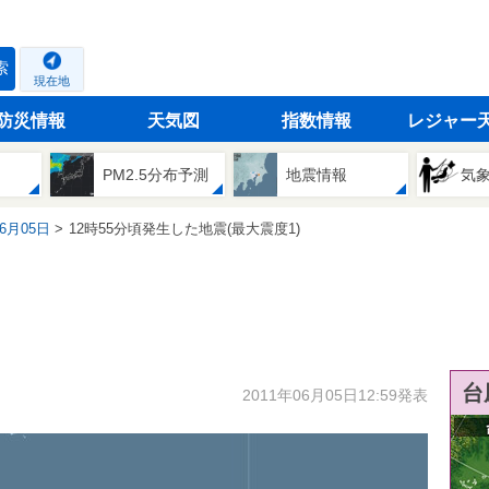
索
現在地
防災情報
天気図
指数情報
レジャー
PM2.5分布予測
地震情報
気
06月05日
12時55分頃発生した地震(最大震度1)
台
2011年06月05日12:59発表