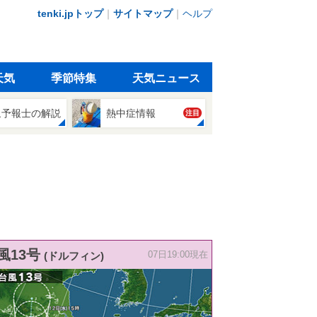
tenki.jpトップ
｜
サイトマップ
｜
ヘルプ
天気
季節特集
天気ニュース
象予報士の解説
熱中症情報
注目
風13号
(ドルフィン)
07日19:00現在