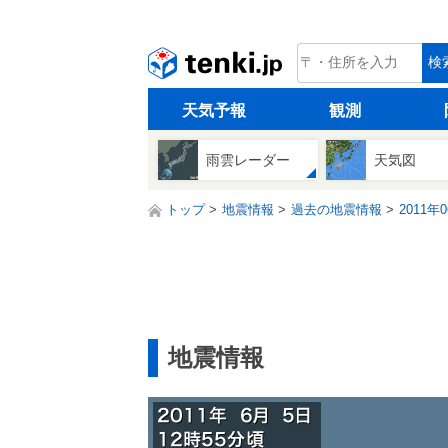
tenki.jp
検
天気予報
観測
雨雲レーダー
天気図
トップ
地震情報
過去の地震情報
2011年
地震情報