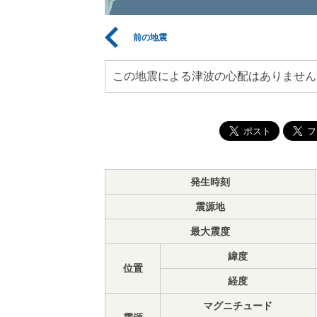
前の地震
この地震による津波の心配はありません
発生時刻
震源地
最大震度
緯度
位置
経度
マグニチュード