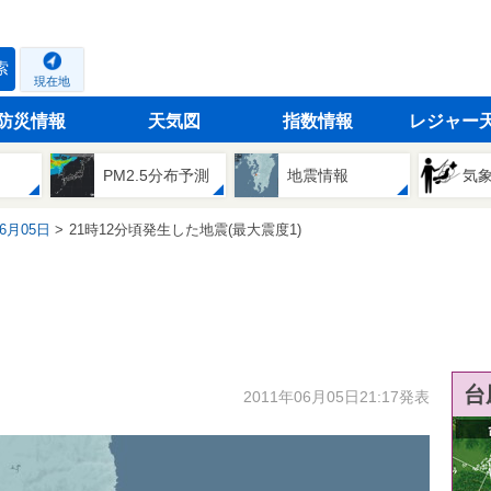
索
現在地
防災情報
天気図
指数情報
レジャー
PM2.5分布予測
地震情報
気
06月05日
21時12分頃発生した地震(最大震度1)
台
2011年06月05日21:17発表