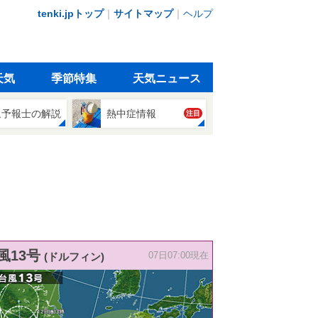
tenki.jpトップ
｜
サイトマップ
｜
ヘルプ
天気
季節特集
天気ニュース
象予報士の解説
熱中症情報
注目
風13号
(ドルフィン)
07日07:00現在