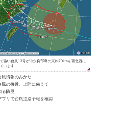
で強い台風13号が沖永良部島の東約70kmを西北西に
でいます
台風情報のみかた
台風の接近、上陸に備えて
知る防災
アプリで台風進路予報を確認