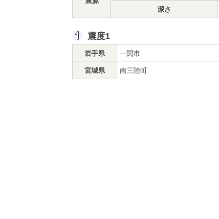
震源
深さ
震度1
岩手県
一関市
宮城県
南三陸町