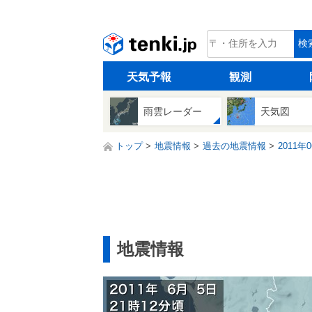
tenki.jp
検
天気予報
観測
雨雲レーダー
天気図
トップ
地震情報
過去の地震情報
2011年
地震情報