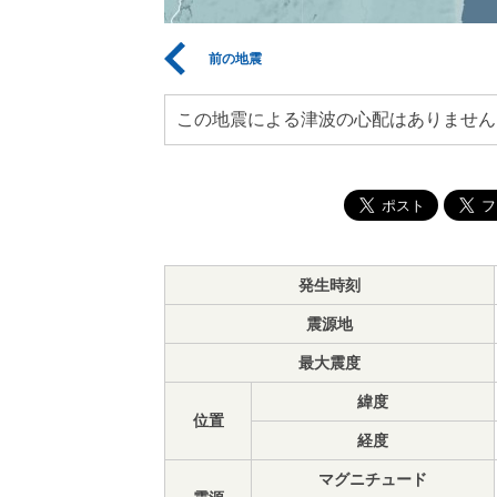
前の地震
この地震による津波の心配はありません
発生時刻
震源地
最大震度
緯度
位置
経度
マグニチュード