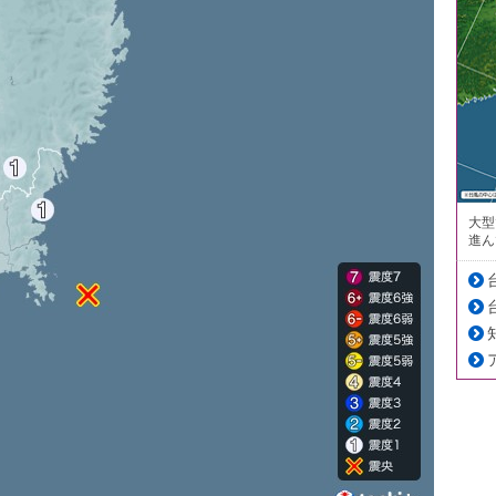
大型
進ん