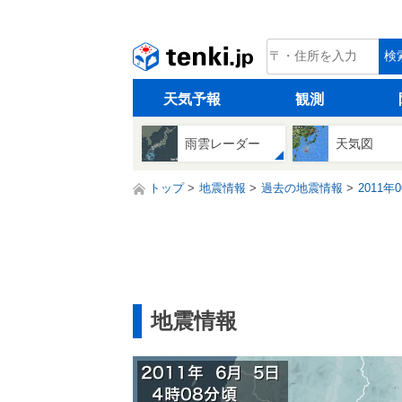
tenki.jp
検
天気予報
観測
雨雲レーダー
天気図
トップ
地震情報
過去の地震情報
2011年
地震情報