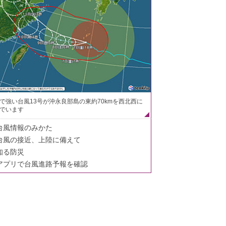
で強い台風13号が沖永良部島の東約70kmを西北西に
でいます
台風情報のみかた
台風の接近、上陸に備えて
知る防災
アプリで台風進路予報を確認