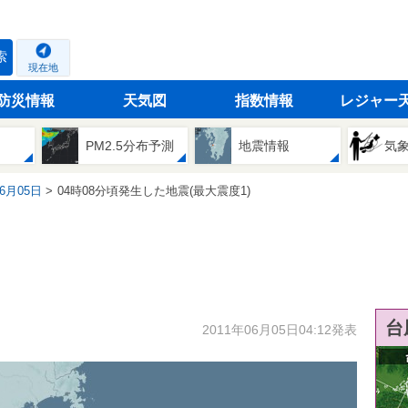
索
現在地
防災情報
天気図
指数情報
レジャー
PM2.5分布予測
地震情報
気
06月05日
04時08分頃発生した地震(最大震度1)
台
2011年06月05日04:12発表