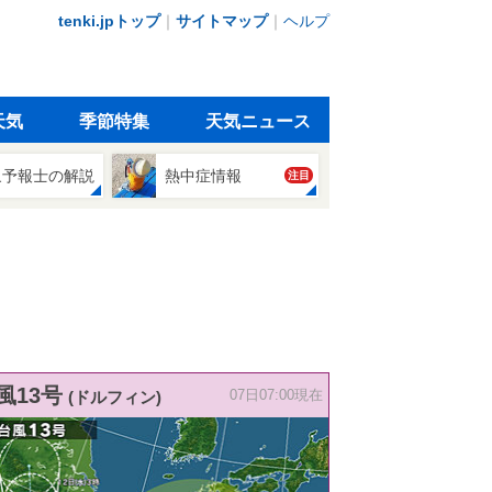
tenki.jpトップ
｜
サイトマップ
｜
ヘルプ
天気
季節特集
天気ニュース
象予報士の解説
熱中症情報
注目
風13号
(ドルフィン)
07日07:00現在