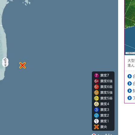
大型
進ん