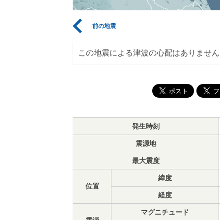
前の地震
この地震による津波の心配はありません
発生時刻
震源地
最大震度
緯度
位置
経度
マグニチュード