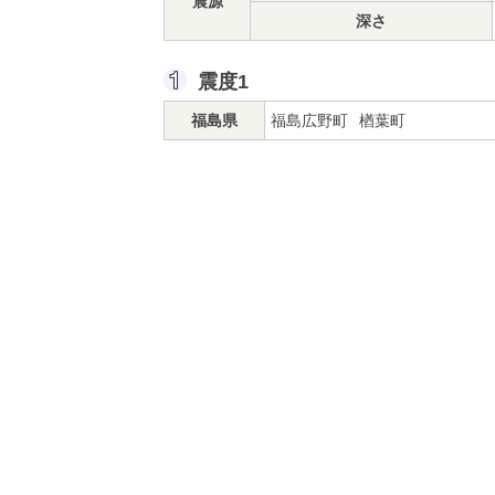
震源
深さ
震度1
福島県
福島広野町
楢葉町