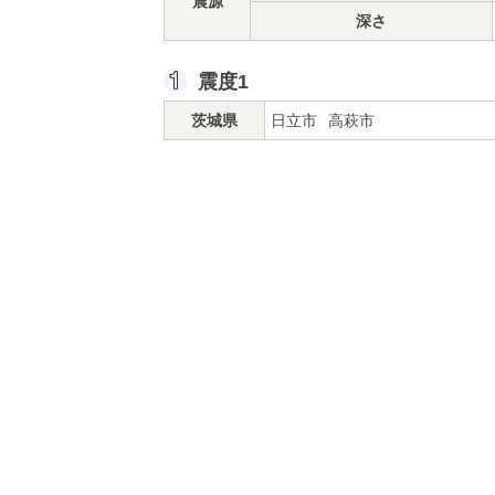
震源
深さ
震度1
茨城県
日立市
高萩市