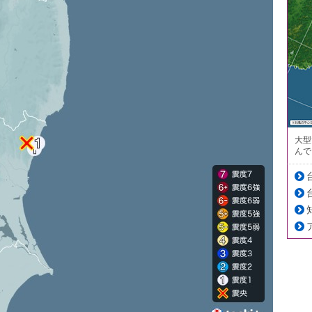
大型
んで