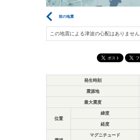
前の地震
この地震による津波の心配はありません
発生時刻
震源地
最大震度
緯度
位置
経度
マグニチュード