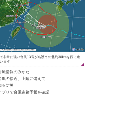
で非常に強い台風13号が名護市の北約30kmを西に進
います
台風情報のみかた
台風の接近、上陸に備えて
知る防災
アプリで台風進路予報を確認