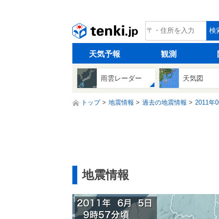
tenki.jp
検
天気予報
観測
雨雲レーダー
天気図
トップ
地震情報
過去の地震情報
2011年
地震情報