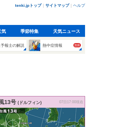
tenki.jpトップ
｜
サイトマップ
｜
ヘルプ
天気
季節特集
天気ニュース
象予報士の解説
熱中症情報
注目
風13号
(ドルフィン)
07日17:00現在