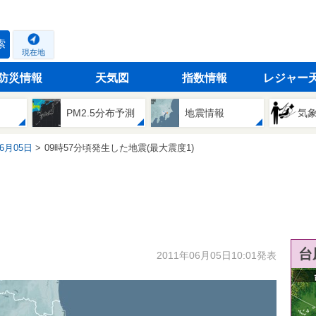
索
現在地
防災情報
天気図
指数情報
レジャー
PM2.5分布予測
地震情報
気
06月05日
09時57分頃発生した地震(最大震度1)
台
2011年06月05日10:01発表