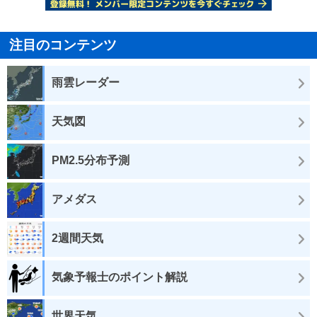
注目のコンテンツ
雨雲レーダー
天気図
PM2.5分布予測
アメダス
2週間天気
気象予報士のポイント解説
世界天気