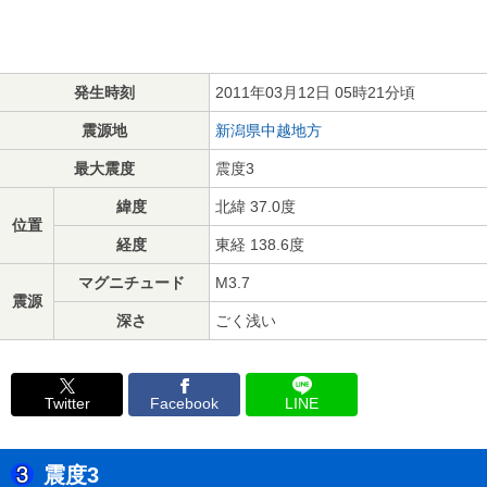
発生時刻
2011年03月12日 05時21分頃
震源地
新潟県中越地方
最大震度
震度3
緯度
北緯 37.0度
位置
経度
東経 138.6度
マグニチュード
M3.7
震源
深さ
ごく浅い
Twitter
Facebook
LINE
震度3