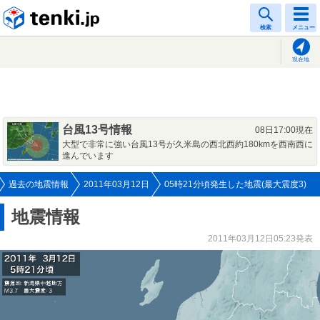
tenki.jp
検索
メニュー
現在地
台風13号情報
08日17:00現在
大型で非常に強い台風13号が久米島の西北西約180kmを西南西に
進んでいます
過去の地震情報
2011年03月12日
05時21分頃発生した地震(最大震度3)
地震情報
2011年03月12日05:23発表