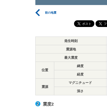
前の地震
発生時刻
震源地
最大震度
緯度
位置
経度
マグニチュード
震源
深さ
震度2