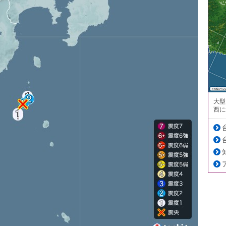
大型
西に