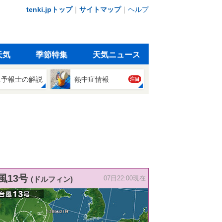
tenki.jpトップ
｜
サイトマップ
｜
ヘルプ
天気
季節特集
天気ニュース
象予報士の解説
熱中症情報
注目
風13号
(ドルフィン)
07日22:00現在