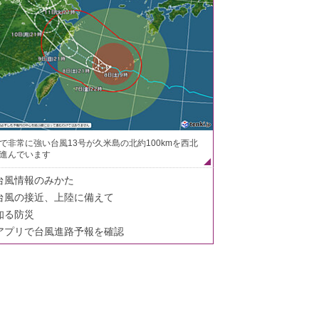
で非常に強い台風13号が久米島の北約100kmを西北
進んでいます
台風情報のみかた
台風の接近、上陸に備えて
知る防災
アプリで台風進路予報を確認