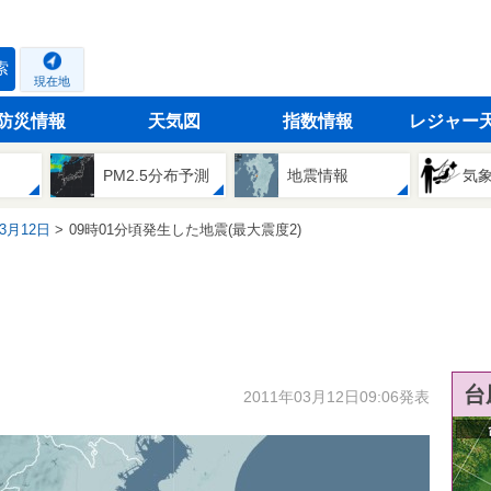
索
現在地
防災情報
天気図
指数情報
レジャー
PM2.5分布予測
地震情報
気
03月12日
09時01分頃発生した地震(最大震度2)
台
2011年03月12日09:06発表