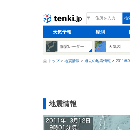
tenki.jp
検
天気予報
観測
雨雲レーダー
天気図
トップ
地震情報
過去の地震情報
2011年
地震情報