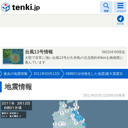
tenki.jp
検索
メニュー
現在地
台風13号情報
08日04:00現在
大型で非常に強い台風13号が久米島の北北西約40kmを南南西に
進んでいます
過去の地震情報
2011年03月12日
06時01分頃発生した地震(最大震度3)
地震情報
2011年03月12日06:05発表