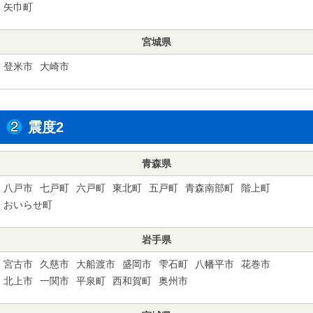
矢巾町
宮城県
登米市
大崎市
震度2
青森県
八戸市
七戸町
六戸町
東北町
五戸町
青森南部町
階上町
おいらせ町
岩手県
宮古市
久慈市
大船渡市
盛岡市
雫石町
八幡平市
花巻市
北上市
一関市
平泉町
西和賀町
奥州市