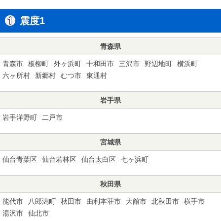
震度1
青森県
青森市
板柳町
外ヶ浜町
十和田市
三沢市
野辺地町
横浜町
六ヶ所村
新郷村
むつ市
東通村
岩手県
岩手洋野町
二戸市
宮城県
仙台青葉区
仙台若林区
仙台太白区
七ヶ浜町
秋田県
能代市
八郎潟町
秋田市
由利本荘市
大館市
北秋田市
横手市
湯沢市
仙北市