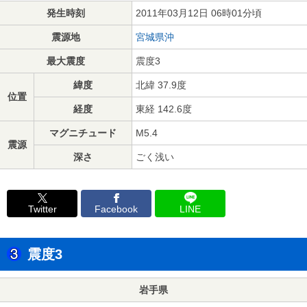
発生時刻
2011年03月12日 06時01分頃
震源地
宮城県沖
最大震度
震度3
緯度
北緯 37.9度
位置
経度
東経 142.6度
マグニチュード
M5.4
震源
深さ
ごく浅い
Twitter
Facebook
LINE
震度3
岩手県