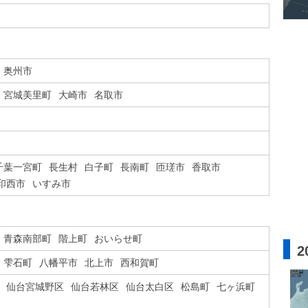
奥州市
宮城美里町
大崎市
名取市
千葉一宮町
長生村
白子町
長南町
匝瑳市
香取市
印西市
いすみ市
青森南部町
階上町
おいらせ町
2
雫石町
八幡平市
北上市
西和賀町
仙台宮城野区
仙台若林区
仙台太白区
松島町
七ヶ浜町