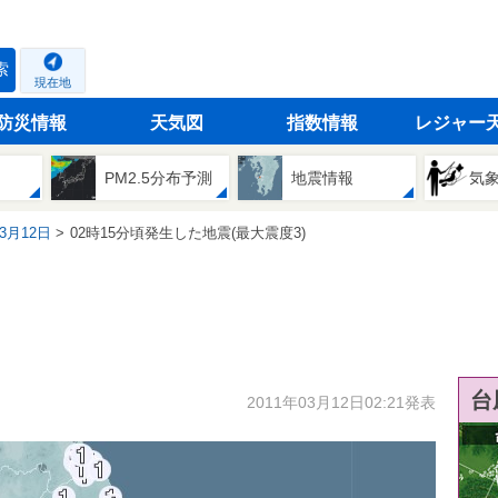
索
現在地
防災情報
天気図
指数情報
レジャー
PM2.5分布予測
地震情報
気
03月12日
02時15分頃発生した地震(最大震度3)
台
2011年03月12日02:21発表