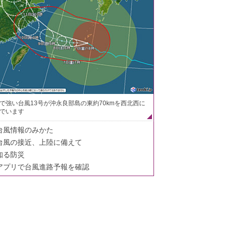
で強い台風13号が沖永良部島の東約70kmを西北西に
でいます
台風情報のみかた
台風の接近、上陸に備えて
知る防災
アプリで台風進路予報を確認