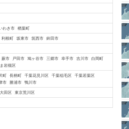
いわき市
楢葉町
利根町
坂東市
筑西市
鉾田市
蕨市
戸田市
鳩ヶ谷市
三郷市
幸手市
吉川市
白岡町
ま岩槻区
沢町
長柄町
千葉花見川区
千葉稲毛区
千葉若葉区
津市
勝浦市
鴨川市
大田区
東京荒川区