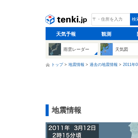
tenki.jp
検
天気予報
観測
雨雲レーダー
天気図
トップ
地震情報
過去の地震情報
2011年
地震情報