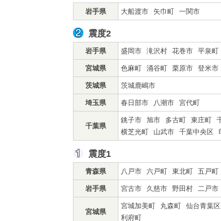
岩手県
大船渡市
矢巾町
一関市
震度2
岩手県
盛岡市
滝沢村
花巻市
平泉町
宮城県
色麻町
涌谷町
栗原市
登米市
茨城県
茨城鹿嶋市
埼玉県
春日部市
八潮市
宮代町
銚子市
旭市
多古町
東庄町
千葉県
横芝光町
山武市
千葉中央区
震度1
青森県
八戸市
六戸町
東北町
五戸町
岩手県
宮古市
久慈市
野田村
二戸市
宮城加美町
丸森町
仙台青葉区
宮城県
利府町