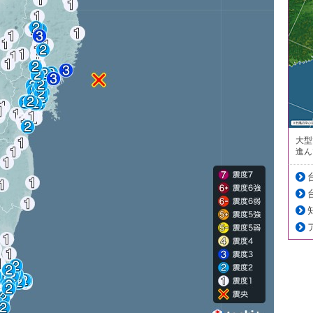
大型
進ん