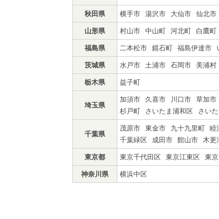
秋田県
横手市
湯沢市
大仙市
仙北市
山形県
村山市
中山町
河北町
白鷹町
福島県
二本松市
鏡石町
福島伊達市
茨城県
水戸市
土浦市
石岡市
美浦村
栃木県
益子町
加須市
久喜市
川口市
草加市
埼玉県
杉戸町
さいたま浦和区
さいた
茂原市
東金市
九十九里町
睦
千葉県
千葉緑区
成田市
館山市
木更
東京都
東京千代田区
東京江東区
東京
神奈川県
横浜中区