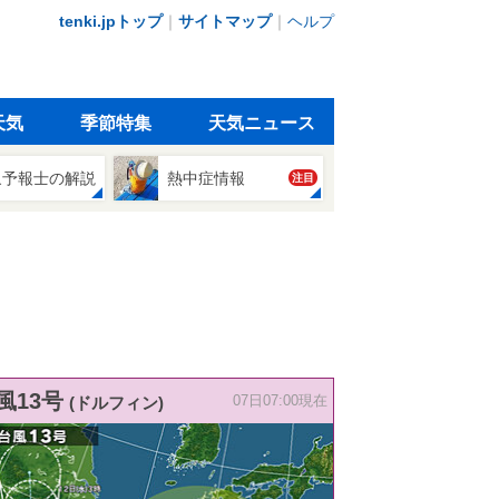
tenki.jpトップ
｜
サイトマップ
｜
ヘルプ
天気
季節特集
天気ニュース
象予報士の解説
熱中症情報
注目
風13号
(ドルフィン)
07日07:00現在