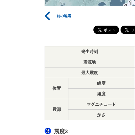
前の地震
発生時刻
震源地
最大震度
緯度
位置
経度
マグニチュード
震源
深さ
震度3