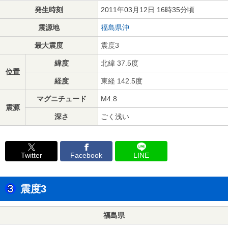
発生時刻
2011年03月12日 16時35分頃
震源地
福島県沖
最大震度
震度3
緯度
北緯 37.5度
位置
経度
東経 142.5度
マグニチュード
M4.8
震源
深さ
ごく浅い
Twitter
Facebook
LINE
震度3
福島県