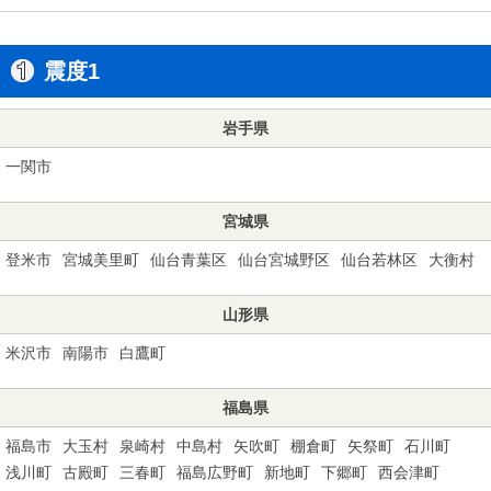
震度1
岩手県
一関市
宮城県
登米市
宮城美里町
仙台青葉区
仙台宮城野区
仙台若林区
大衡村
山形県
米沢市
南陽市
白鷹町
福島県
福島市
大玉村
泉崎村
中島村
矢吹町
棚倉町
矢祭町
石川町
浅川町
古殿町
三春町
福島広野町
新地町
下郷町
西会津町