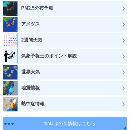
PM2.5分布予測
アメダス
2週間天気
気象予報士のポイント解説
世界天気
地震情報
熱中症情報
tenki.jpの全情報はこちら