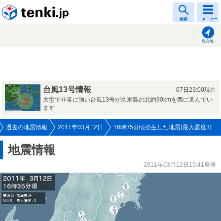
tenki.jp
検索
メニュー
現在地
台風13号情報
07日23:00現在
大型で非常に強い台風13号が久米島の北約90kmを西に進んでい
ます
過去の地震情報
2011年03月12日
16時35分頃発生した地震(最大震度3)
地震情報
2011年03月12日16:41発表