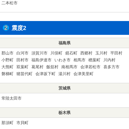
二本松市
震度2
福島県
郡山市
白河市
須賀川市
川俣町
鏡石町
西郷村
玉川村
平田村
小野町
田村市
福島伊達市
いわき市
相馬市
楢葉町
川内村
大熊町
双葉町
葛尾村
飯舘村
南相馬市
会津若松市
喜多方市
磐梯町
猪苗代町
会津坂下町
湯川村
会津美里町
茨城県
常陸太田市
栃木県
那須町
市貝町