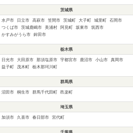
茨城県
水戸市
日立市
高萩市
笠間市
茨城町
大子町
城里町
石岡市
つくば市
茨城鹿嶋市
美浦村
阿見町
坂東市
筑西市
かすみがうら市
鉾田市
栃木県
日光市
大田原市
那須塩原市
宇都宮市
鹿沼市
小山市
真岡市
益子町
茂木町
栃木那珂川町
群馬県
沼田市
桐生市
群馬千代田町
邑楽町
埼玉県
加須市
久喜市
春日部市
宮代町
千葉県