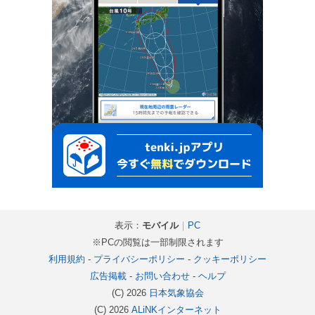
表示：
モバイル
｜
PC
※PCの閲覧は一部制限されます
利用規約
-
プライバシーポリシー
-
クッキーポリシー
広告掲載
-
お問い合わせ
-
ヘルプ
(C) 2026
日本気象協会
(C) 2026
ALiNKインターネット