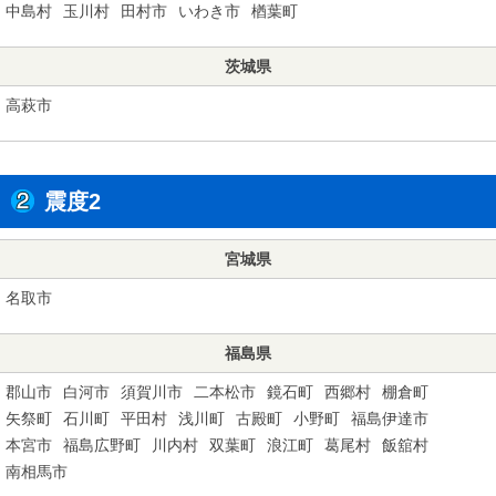
中島村
玉川村
田村市
いわき市
楢葉町
茨城県
高萩市
震度2
宮城県
名取市
福島県
郡山市
白河市
須賀川市
二本松市
鏡石町
西郷村
棚倉町
矢祭町
石川町
平田村
浅川町
古殿町
小野町
福島伊達市
本宮市
福島広野町
川内村
双葉町
浪江町
葛尾村
飯舘村
南相馬市