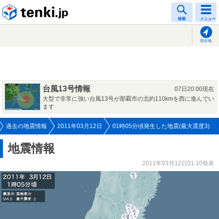
tenki.jp
検索
メニュー
現在地
台風13号情報
07日20:00現在
大型で非常に強い台風13号が那覇市の北約110kmを西に進んでい
ます
過去の地震情報
2011年03月12日
01時05分頃発生した地震(最大震度3)
地震情報
2011年03月12日01:10発表