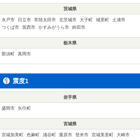
茨城県
水戸市
日立市
常陸太田市
北茨城市
大子町
城里町
土浦市
つくば市
筑西市
かすみがうら市
鉾田市
栃木県
那須町
真岡市
震度1
岩手県
盛岡市
矢巾町
宮城県
宮城加美町
色麻町
涌谷町
栗原市
登米市
宮城美里町
大崎市