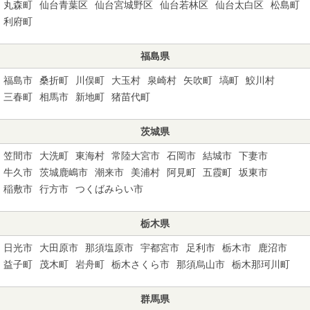
丸森町
仙台青葉区
仙台宮城野区
仙台若林区
仙台太白区
松島町
利府町
福島県
福島市
桑折町
川俣町
大玉村
泉崎村
矢吹町
塙町
鮫川村
三春町
相馬市
新地町
猪苗代町
茨城県
笠間市
大洗町
東海村
常陸大宮市
石岡市
結城市
下妻市
牛久市
茨城鹿嶋市
潮来市
美浦村
阿見町
五霞町
坂東市
稲敷市
行方市
つくばみらい市
栃木県
日光市
大田原市
那須塩原市
宇都宮市
足利市
栃木市
鹿沼市
益子町
茂木町
岩舟町
栃木さくら市
那須烏山市
栃木那珂川町
群馬県