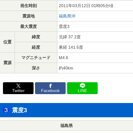
発生時刻
2011年03月12日 01時05分頃
震源地
福島県沖
最大震度
震度3
緯度
北緯 37.2度
位置
経度
東経 141.5度
マグニチュード
M4.6
震源
深さ
約40km
Twitter
Facebook
LINE
震度3
福島県