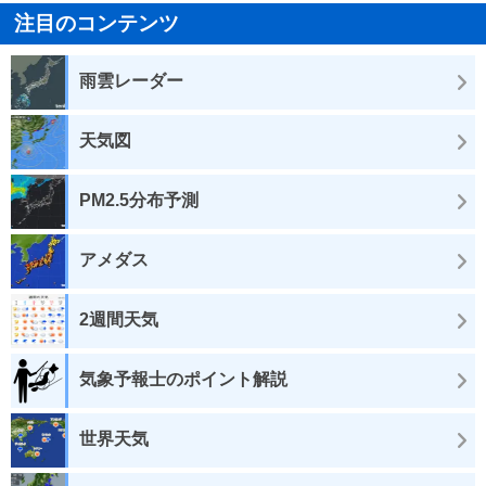
注目のコンテンツ
雨雲レーダー
天気図
PM2.5分布予測
アメダス
2週間天気
気象予報士のポイント解説
世界天気