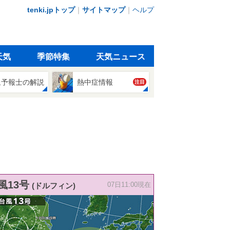
tenki.jpトップ
｜
サイトマップ
｜
ヘルプ
天気
季節特集
天気ニュース
象予報士の解説
熱中症情報
注目
風13号
(ドルフィン)
07日11:00現在