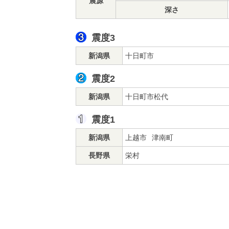
震源
深さ
震度3
新潟県
十日町市
震度2
新潟県
十日町市松代
震度1
新潟県
上越市
津南町
長野県
栄村