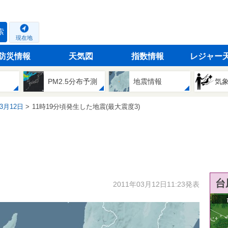
索
現在地
防災情報
天気図
指数情報
レジャー
PM2.5分布予測
地震情報
気
03月12日
11時19分頃発生した地震(最大震度3)
台
2011年03月12日11:23発表