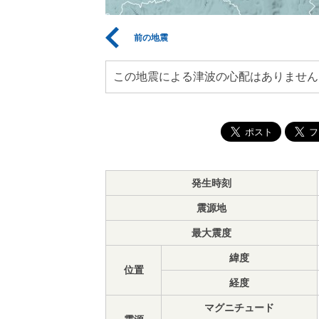
前の地震
この地震による津波の心配はありません
発生時刻
震源地
最大震度
緯度
位置
経度
マグニチュード