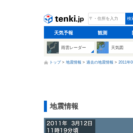
tenki.jp
検
天気予報
観測
雨雲レーダー
天気図
トップ
地震情報
過去の地震情報
2011年
地震情報