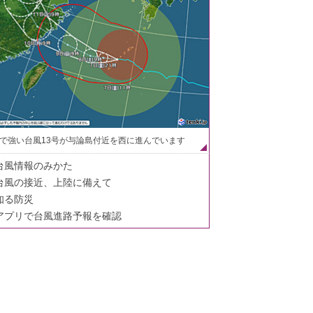
で強い台風13号が与論島付近を西に進んでいます
台風情報のみかた
台風の接近、上陸に備えて
知る防災
アプリで台風進路予報を確認