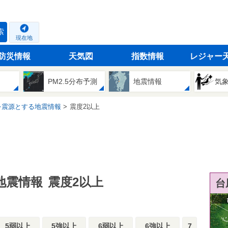
索
現在地
防災情報
天気図
指数情報
レジャー
PM2.5分布予測
地震情報
気
を震源とする地震情報
震度2以上
地震情報
震度2以上
台
5弱以上
5強以上
6弱以上
6強以上
7