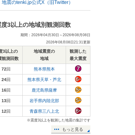
地震のtenki.jp公式X（旧Twitter）
震度3以上の地域別観測回数
期間：2026年04月30日～2026年08月08日
2026年08月08日21:31更新
度3以上の
地域震度の
観測した
震観測回数
地域
最大震度
72
回
熊本県熊本
24
回
熊本県天草・芦北
16
回
鹿児島県薩摩
13
回
岩手県内陸北部
12
回
青森県三八上北
※震度3以上を観測した地震の集計です
もっと見る