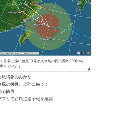
で非常に強い台風13号が久米島の西北西約200kmを
進んでいます
台風情報のみかた
台風の接近、上陸に備えて
知る防災
アプリで台風進路予報を確認