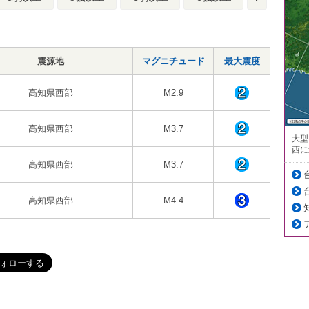
震源地
マグニチュード
最大震度
高知県西部
M2.9
高知県西部
M3.7
大型
西に
高知県西部
M3.7
高知県西部
M4.4