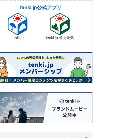
tenki.jp公式アプリ
tenki.jp
tenki.jp 登山天気