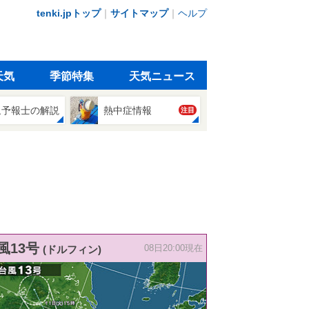
tenki.jpトップ
｜
サイトマップ
｜
ヘルプ
天気
季節特集
天気ニュース
象予報士の解説
熱中症情報
注目
風13号
(ドルフィン)
08日20:00現在