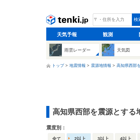
tenki.jp
検
天気予報
観測
雨雲レーダー
天気図
トップ
地震情報
震源地情報
高知県西部
高知県西部を震源とする
震度別：
全て
2以上
3以上
4以上