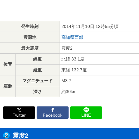
発生時刻
2014年11月10日 12時55分頃
震源地
高知県西部
最大震度
震度2
緯度
北緯 33.1度
位置
経度
東経 132.7度
マグニチュード
M3.7
震源
深さ
約30km
Twitter
Facebook
LINE
震度2