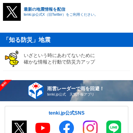
最新の地震情報を配信
tenki.jp公式X（旧Twitter）をご利用ください。
「知る防災」地震
いざという時にあわてないために
確かな情報と行動で防災力アップ
雨雲レーダーで雨を回避！
tenki.jp公式 天気予報アプリ
tenki.jp公式SNS