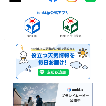
tenki.jp公式アプリ
tenki.jp
tenki.jp 登山天気