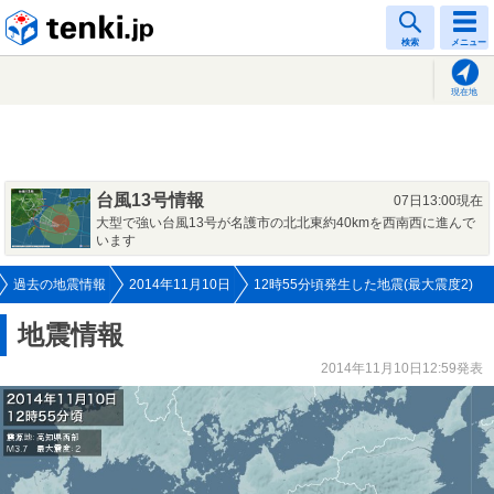
tenki.jp
検索
メニュー
現在地
台風13号情報
07日13:00現在
大型で強い台風13号が名護市の北北東約40kmを西南西に進んで
います
過去の地震情報
2014年11月10日
12時55分頃発生した地震(最大震度2)
地震情報
2014年11月10日12:59発表