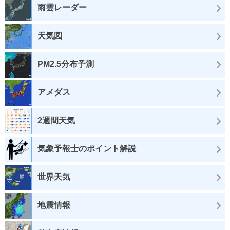
雨雲レーダー
天気図
PM2.5分布予測
アメダス
2週間天気
気象予報士のポイント解説
世界天気
地震情報