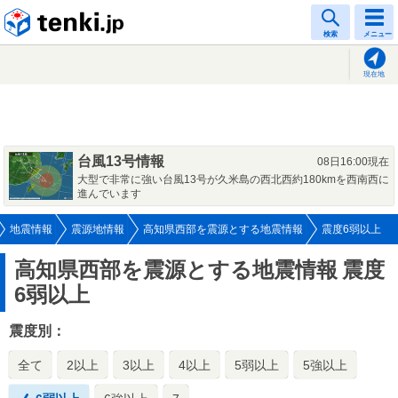
tenki.jp
検索
メニュー
現在地
台風13号情報
08日16:00現在
大型で非常に強い台風13号が久米島の西北西約180kmを西南西に
進んでいます
地震情報
震源地情報
高知県西部を震源とする地震情報
震度6弱以上
高知県西部を震源とする地震情報
震度
6弱以上
震度別：
全て
2以上
3以上
4以上
5弱以上
5強以上