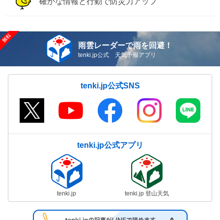
確かな情報と行動で防災力アップ
雨雲レーダーで雨を回避！
tenki.jp公式 天気予報アプリ
tenki.jp公式SNS
tenki.jp公式アプリ
tenki.jp
tenki.jp 登山天気