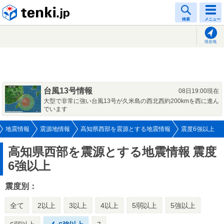
tenki.jp
検索
メニュー
現在地
台風13号情報
08日19:00現在
大型で非常に強い台風13号が久米島の西北西約200kmを西に進ん
でいます
地震情報
震源地情報
高知県西部を震源とする地震情報
震度6強以上
高知県西部を震源とする地震情報
震度
6強以上
震度別：
全て
2以上
3以上
4以上
5弱以上
5強以上