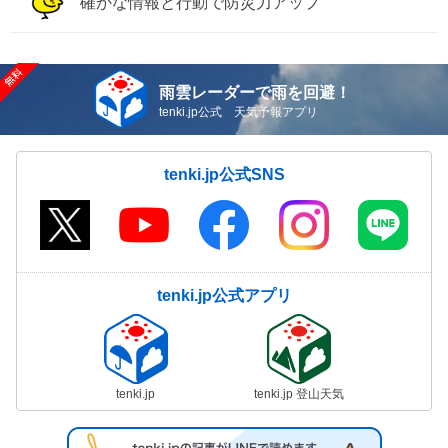
確かな情報と行動で防災力アップ
雨雲レーダーで雨を回避！
tenki.jp公式 天気予報アプリ
tenki.jp公式SNS
tenki.jp公式アプリ
tenki.jp
tenki.jp 登山天気