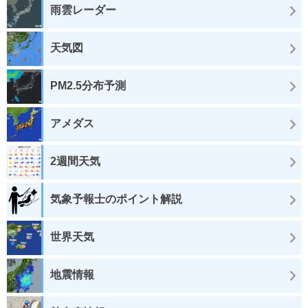
雨雲レーダー
天気図
PM2.5分布予測
アメダス
2週間天気
気象予報士のポイント解説
世界天気
地震情報