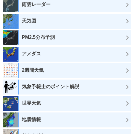
雨雲レーダー
天気図
PM2.5分布予測
アメダス
2週間天気
気象予報士のポイント解説
世界天気
地震情報