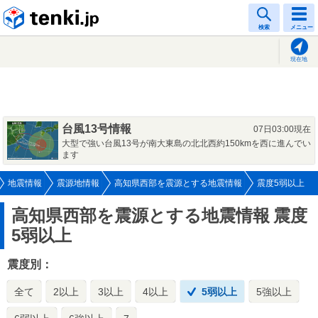
tenki.jp
検索
メニュー
現在地
台風13号情報
07日03:00現在
大型で強い台風13号が南大東島の北北西約150kmを西に進んでい
ます
地震情報
震源地情報
高知県西部を震源とする地震情報
震度5弱以上
高知県西部を震源とする地震情報
震度
5弱以上
震度別：
全て
2以上
3以上
4以上
5弱以上
5強以上