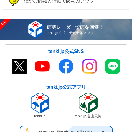
確かな情報と行動で防災力アップ
雨雲レーダーで雨を回避！
tenki.jp公式 天気予報アプリ
tenki.jp公式SNS
tenki.jp公式アプリ
tenki.jp
tenki.jp 登山天気