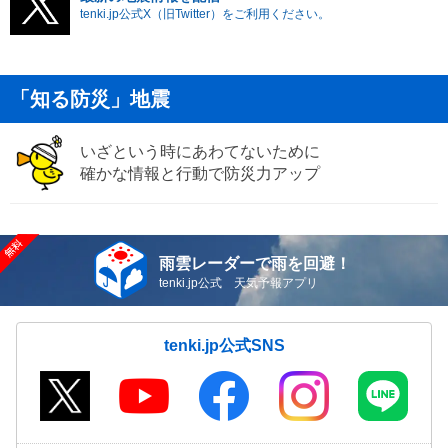
tenki.jp公式X（旧Twitter）をご利用ください。
「知る防災」地震
いざという時にあわてないために
確かな情報と行動で防災力アップ
雨雲レーダーで雨を回避！
tenki.jp公式 天気予報アプリ
tenki.jp公式SNS