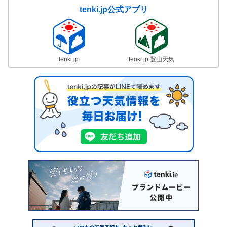
tenki.jp公式アプリ
tenki.jp
tenki.jp 登山天気