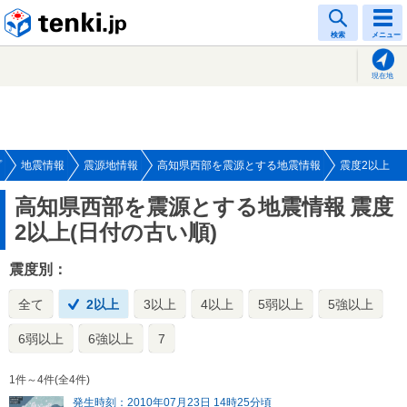
tenki.jp
検索
メニュー
現在地
プ
地震情報
震源地情報
高知県西部を震源とする地震情報
震度2以上
高知県西部を震源とする地震情報
震度
2以上(日付の古い順)
震度別：
全て
2以上
3以上
4以上
5弱以上
5強以上
6弱以上
6強以上
7
1件～4件(全4件)
発生時刻：2010年07月23日 14時25分頃