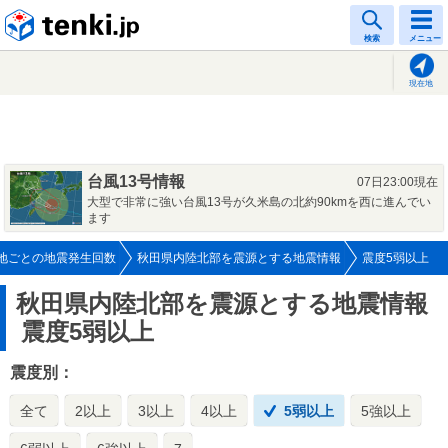
tenki.jp
検索
メニュー
現在地
台風13号情報
07日23:00現在
大型で非常に強い台風13号が久米島の北約90kmを西に進んでい
ます
地ごとの地震発生回数
秋田県内陸北部を震源とする地震情報
震度5弱以上
秋田県内陸北部を震源とする地震情報
震度5弱以上
震度別：
全て
2以上
3以上
4以上
5弱以上
5強以上